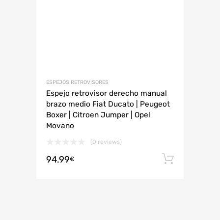
ESPEJOS RETROVISORES
Espejo retrovisor derecho manual
brazo medio Fiat Ducato | Peugeot
Boxer | Citroen Jumper | Opel
Movano
(0 reviews)
94.99
Añadir 
€