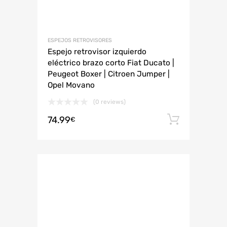
ESPEJOS RETROVISORES
Espejo retrovisor izquierdo
eléctrico brazo corto Fiat Ducato |
Peugeot Boxer | Citroen Jumper |
Opel Movano
(0 reviews)
74.99
Añadir 
€