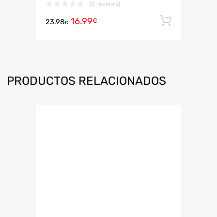
(0 reviews)
16.99
Añadir 
€
23.98
€
PRODUCTOS RELACIONADOS