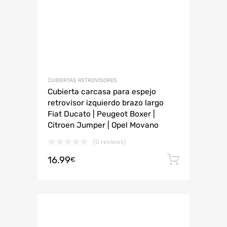
CUBIERTAS RETROVISORES
Cubierta carcasa para espejo
retrovisor izquierdo brazo largo
Fiat Ducato | Peugeot Boxer |
Citroen Jumper | Opel Movano
(0 reviews)
16.99
Añadir 
€