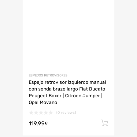
ESPEJOS RETROVISORES
Espejo retrovisor izquierdo manual
con sonda brazo largo Fiat Ducato |
Peugeot Boxer | Citroen Jumper |
Opel Movano
(0 reviews)
119.99
Añadir 
€