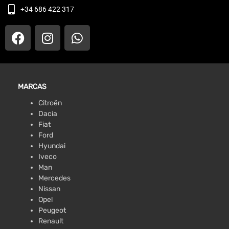
+34 686 422 317
MARCAS
Citroën
Dacia
Fiat
Ford
Hyundai
Iveco
Man
Mercedes
Nissan
Opel
Peugeot
Renault