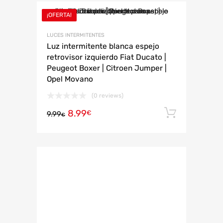
¡OFERTA!
LUCES INTERMITENTES
Luz intermitente blanca espejo
retrovisor izquierdo Fiat Ducato |
Peugeot Boxer | Citroen Jumper |
Opel Movano
(0 reviews)
8.99
Añadir 
€
9.99
€