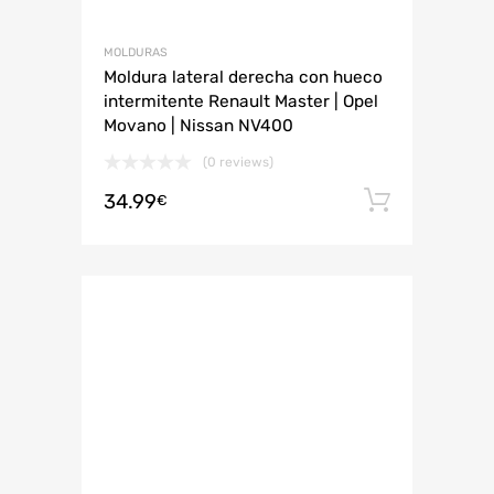
MOLDURAS
Moldura lateral derecha con hueco
intermitente Renault Master | Opel
Movano | Nissan NV400
(0 reviews)
34.99
Añadir 
€