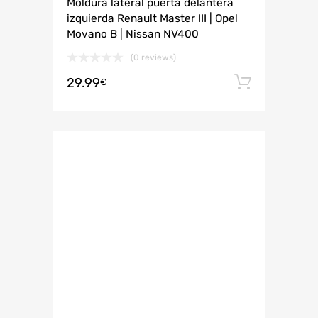
Moldura lateral puerta delantera
izquierda Renault Master III | Opel
Movano B | Nissan NV400
(0 reviews)
29.99
Añadir 
€