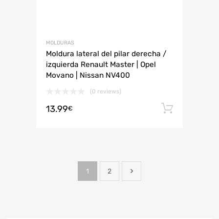
MOLDURAS
Moldura lateral del pilar derecha /
izquierda Renault Master | Opel
Movano | Nissan NV400
(0 reviews)
13.99
Añadir 
€
1
2