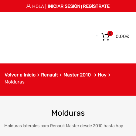
HOLA |
INICIAR SESIÓN
REGÍSTRATE
|
0
0.00
€
Volver a Inicio
Renault
Master 2010 -> Hoy
Molduras
Molduras
Molduras laterales para Renault Master desde 2010 hasta hoy