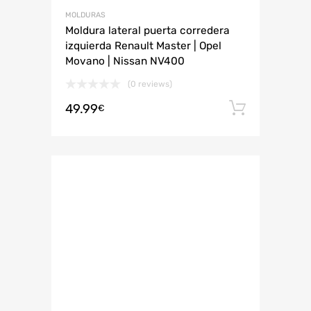
MOLDURAS
Moldura lateral puerta corredera
izquierda Renault Master | Opel
Movano | Nissan NV400
(0 reviews)
49.99
Añadir 
€