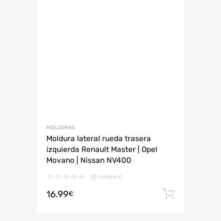
MOLDURAS
Moldura lateral rueda trasera
izquierda Renault Master | Opel
Movano | Nissan NV400
(0 reviews)
16.99
Añadir 
€