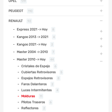
OPEL
179
PEUGEOT
110
RENAULT
92
Express 2021 -> Hoy
8
Kangoo 2013 -> 2021
4
Kangoo 2021 -> Hoy
2
Master 2004 -> 2010
7
Master 2010 -> Hoy
44
Cristales de Espejo
6
Cubiertas Retrovisores
5
Espejos Retrovisores
8
Faros Delanteros
2
Luces Intermitentes
4
Molduras
11
Pilotos Traseros
6
Reflectores
2