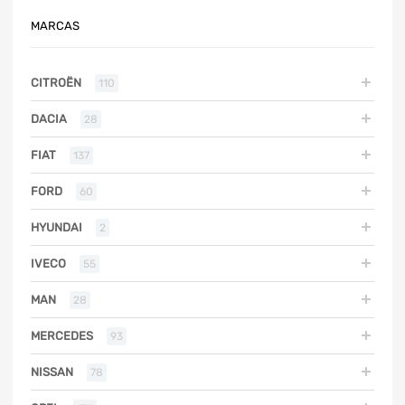
MARCAS
CITROËN
110
DACIA
28
FIAT
137
FORD
60
HYUNDAI
2
IVECO
55
MAN
28
MERCEDES
93
NISSAN
78