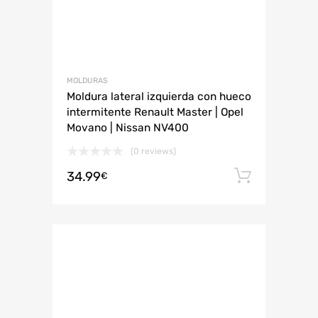
MOLDURAS
Moldura lateral izquierda con hueco
intermitente Renault Master | Opel
Movano | Nissan NV400
(0 reviews)
34.99
Añadir 
€