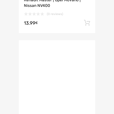
Renault Master | Opel Movano |
Nissan NV400
(0 reviews)
13.99
Añadir 
€