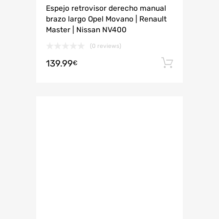
Espejo retrovisor derecho manual
brazo largo Opel Movano | Renault
Master | Nissan NV400
(0 reviews)
139.99
Añadir 
€