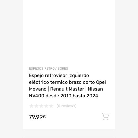
ESPEJOS RETROVISORES
Espejo retrovisor izquierdo
eléctrico termico brazo corto Opel
Movano | Renault Master | Nissan
NV400 desde 2010 hasta 2024
(0 reviews)
79.99
Añadir 
€