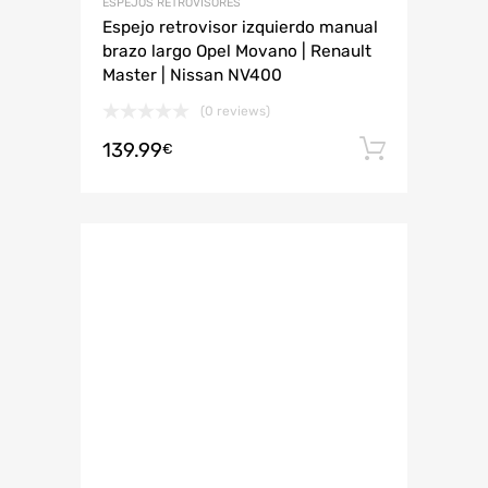
ESPEJOS RETROVISORES
Espejo retrovisor izquierdo manual
brazo largo Opel Movano | Renault
Master | Nissan NV400
(0 reviews)
139.99
Añadir 
€