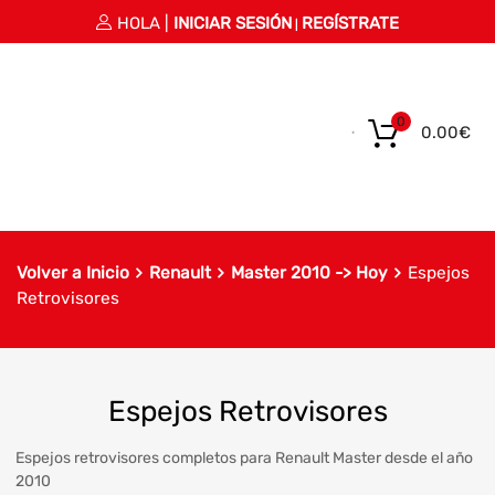
HOLA |
INICIAR SESIÓN
REGÍSTRATE
|
0
0.00
€
Volver a Inicio
Renault
Master 2010 -> Hoy
Espejos
Retrovisores
Espejos Retrovisores
Espejos retrovisores completos para Renault Master desde el año
2010