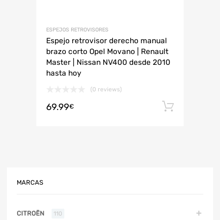
ESPEJOS RETROVISORES
Espejo retrovisor derecho manual
brazo corto Opel Movano | Renault
Master | Nissan NV400 desde 2010
hasta hoy
(0 reviews)
69.99
Añadir 
€
MARCAS
CITROËN
110