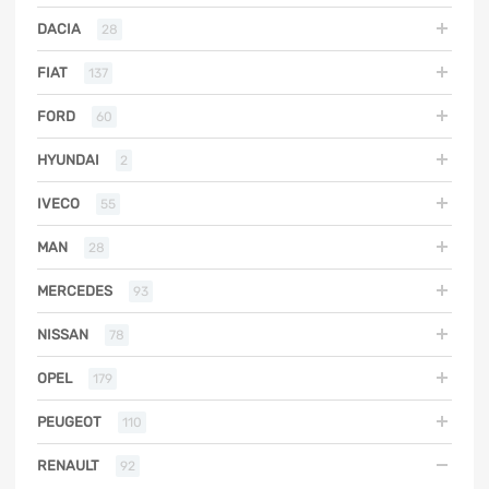
DACIA
28
FIAT
137
FORD
60
HYUNDAI
2
IVECO
55
MAN
28
MERCEDES
93
NISSAN
78
OPEL
179
PEUGEOT
110
RENAULT
92