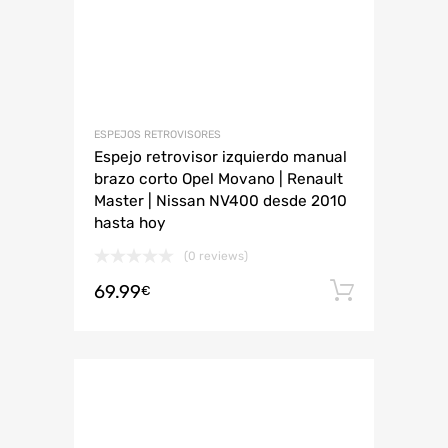
ESPEJOS RETROVISORES
Espejo retrovisor izquierdo manual
brazo corto Opel Movano | Renault
Master | Nissan NV400 desde 2010
hasta hoy
(0 reviews)
69.99
Añadir 
€