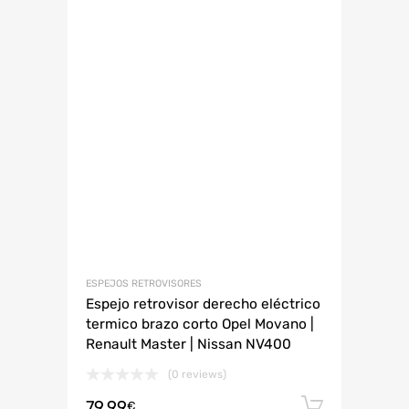
ESPEJOS RETROVISORES
Espejo retrovisor derecho eléctrico
termico brazo corto Opel Movano |
Renault Master | Nissan NV400
(0 reviews)
79.99
Añadir 
€