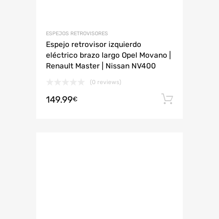
ESPEJOS RETROVISORES
Espejo retrovisor izquierdo
eléctrico brazo largo Opel Movano |
Renault Master | Nissan NV400
(0 reviews)
149.99
Añadir 
€