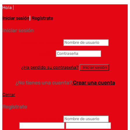
Hola |
Iniciar sesión
|
Regístrate
Iniciar sesión
Nombre de usuario
*
Contraseña
*
¿Ha perdido su contraseña?
¿No tienes una cuenta?
Crear una cuenta
Cerrar
Regístrate
Nombre de usuario
*