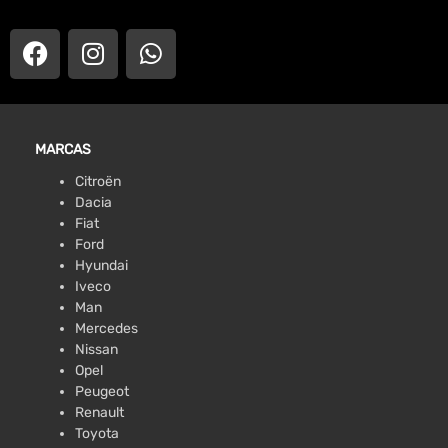
MARCAS
Citroën
Dacia
Fiat
Ford
Hyundai
Iveco
Man
Mercedes
Nissan
Opel
Peugeot
Renault
Toyota