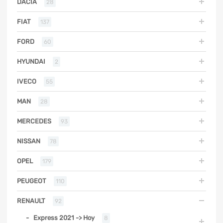
DACIA
28
FIAT
137
FORD
60
HYUNDAI
2
IVECO
55
MAN
28
MERCEDES
93
NISSAN
78
OPEL
179
PEUGEOT
110
RENAULT
92
Express 2021 -> Hoy
8