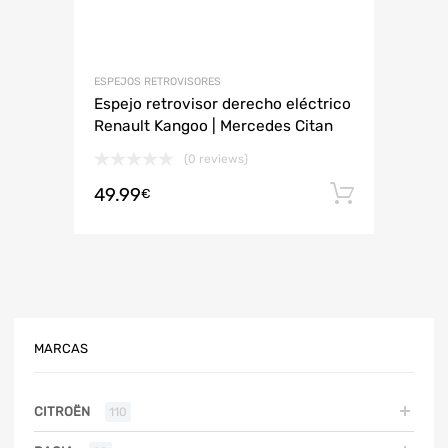
ESPEJOS RETROVISORES
Espejo retrovisor derecho eléctrico
Renault Kangoo | Mercedes Citan
(0 reviews)
49.99
Añadir 
€
MARCAS
CITROËN
110