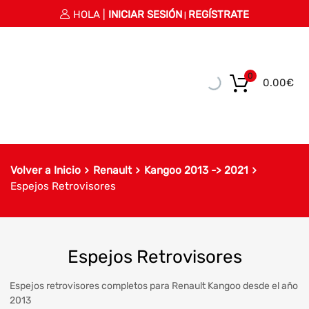
HOLA |
INICIAR SESIÓN
REGÍSTRATE
|
0
0.00
€
Volver a Inicio
Renault
Kangoo 2013 -> 2021
Espejos Retrovisores
Espejos Retrovisores
Espejos retrovisores completos para Renault Kangoo desde el año
2013