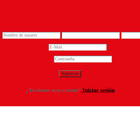
*
Email
*
Contraseña
*
¿Ya tienes una cuenta?
Iniciar sesión