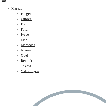
Marcas
Peugeot
Citroën
Fiat
Ford
Iveco
Man
Mercedes
Nissan
Opel
Renault
Toyota
Volkswagen