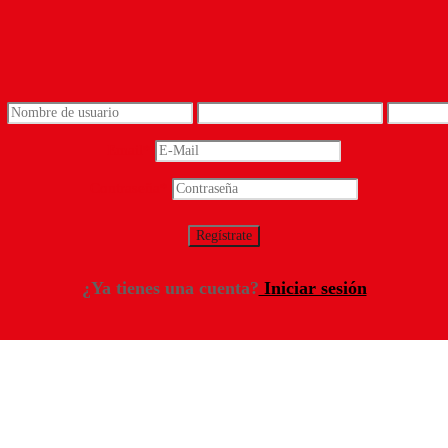
*
Email
*
Contraseña
*
¿Ya tienes una cuenta?
Iniciar sesión