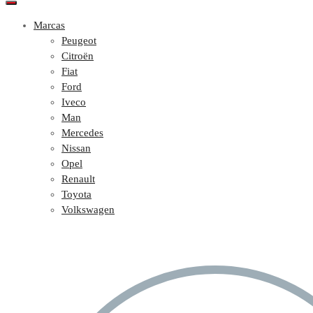
Marcas
Peugeot
Citroën
Fiat
Ford
Iveco
Man
Mercedes
Nissan
Opel
Renault
Toyota
Volkswagen