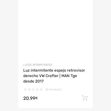
LUCES INTERMITENTES
Luz intermitente espejo retrovisor
derecho VW Crafter | MAN Tge
desde 2017
(0 reviews)
20.99
Añadir 
€