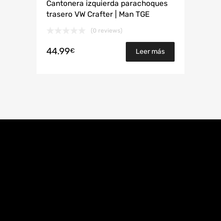
Cantonera izquierda parachoques
trasero VW Crafter | Man TGE
(0 reviews)
44.99
€
Leer más