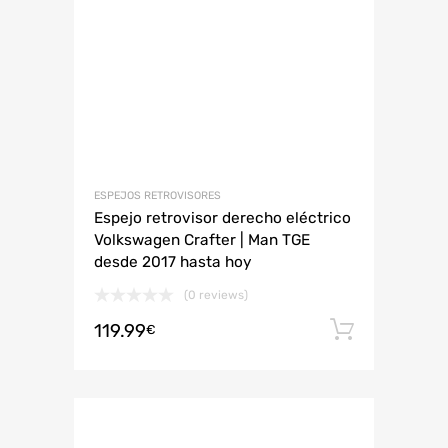
ESPEJOS RETROVISORES
Espejo retrovisor derecho eléctrico
Volkswagen Crafter | Man TGE
desde 2017 hasta hoy
(0 reviews)
119.99
Añadir 
€