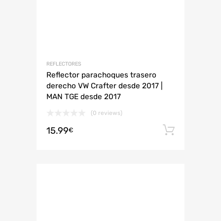
REFLECTORES
Reflector parachoques trasero
derecho VW Crafter desde 2017 |
MAN TGE desde 2017
(0 reviews)
15.99
Añadir 
€