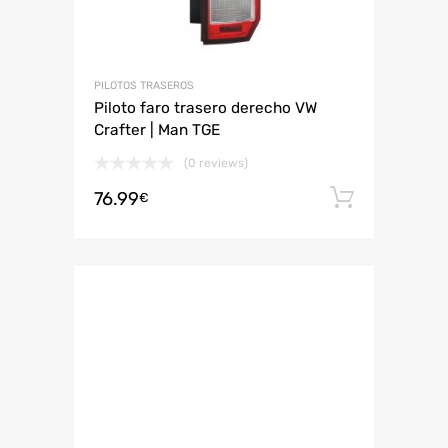
PILOTOS TRASEROS
Piloto faro trasero derecho VW
Crafter | Man TGE
(0 reviews)
76.99
Añadir 
€