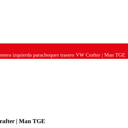
onera izquierda parachoques trasero VW Crafter | Man TGE
rafter | Man TGE