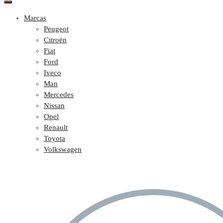
Marcas
Peugeot
Citroën
Fiat
Ford
Iveco
Man
Mercedes
Nissan
Opel
Renault
Toyota
Volkswagen