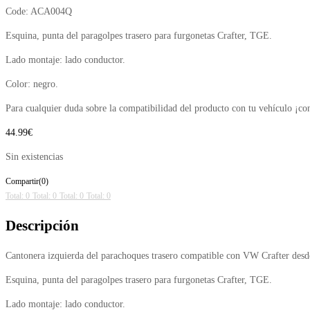
Code:
ACA004Q
Esquina, punta del paragolpes trasero para furgonetas Crafter, TGE.
Lado montaje: lado conductor.
Color: negro.
Para cualquier duda sobre la compatibilidad del producto con tu vehículo ¡co
44.99
€
Sin existencias
Compartir(0)
Total: 0
Total: 0
Total: 0
Total: 0
Descripción
Cantonera izquierda del parachoques trasero compatible con VW Crafter de
Esquina, punta del paragolpes trasero para furgonetas Crafter, TGE.
Lado montaje: lado conductor.