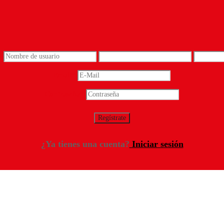
*
Email
*
Contraseña
*
¿Ya tienes una cuenta?
Iniciar sesión