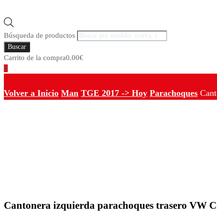
Búsqueda de productos
Buscar
Carrito de la compra
0.00
€
0
Volver a Inicio
Man
TGE 2017 -> Hoy
Parachoques
Cant
Cantonera izquierda parachoques trasero VW C