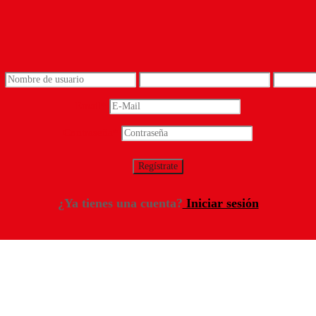
*
Email
*
Contraseña
*
¿Ya tienes una cuenta?
Iniciar sesión