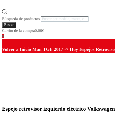
Búsqueda de productos
Buscar
Carrito de la compra
0.00
€
0
Volver a Inicio
Man
TGE 2017 -> Hoy
Espejos Retroviso
Espejo retrovisor izquierdo eléctrico Volkswag