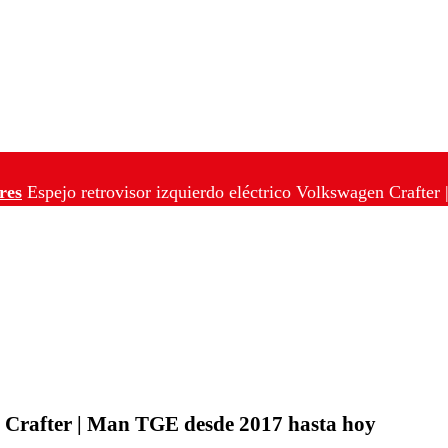
res
Espejo retrovisor izquierdo eléctrico Volkswagen Crafte
en Crafter | Man TGE desde 2017 hasta hoy