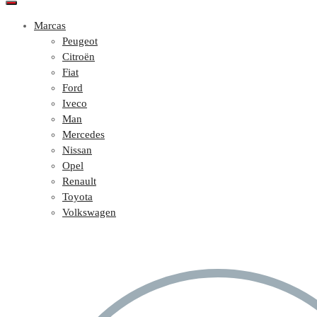
Marcas
Peugeot
Citroën
Fiat
Ford
Iveco
Man
Mercedes
Nissan
Opel
Renault
Toyota
Volkswagen