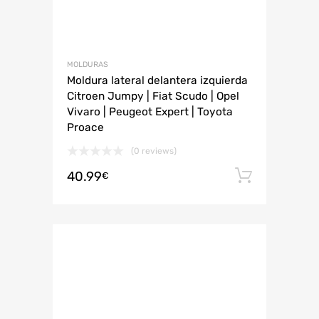
MOLDURAS
Moldura lateral delantera izquierda
Citroen Jumpy | Fiat Scudo | Opel
Vivaro | Peugeot Expert | Toyota
Proace
(0 reviews)
40.99
Añadir 
€