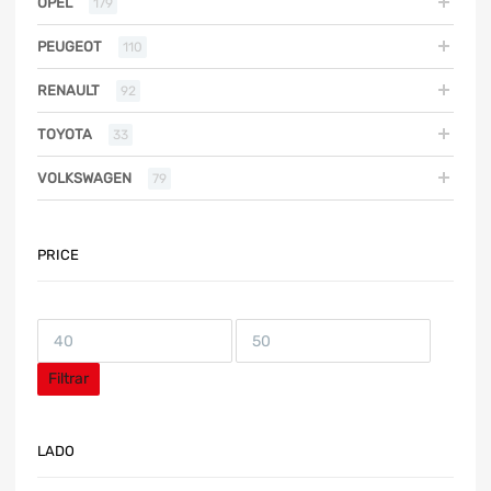
OPEL
179
PEUGEOT
110
RENAULT
92
TOYOTA
33
VOLKSWAGEN
79
PRICE
Filtrar
LADO