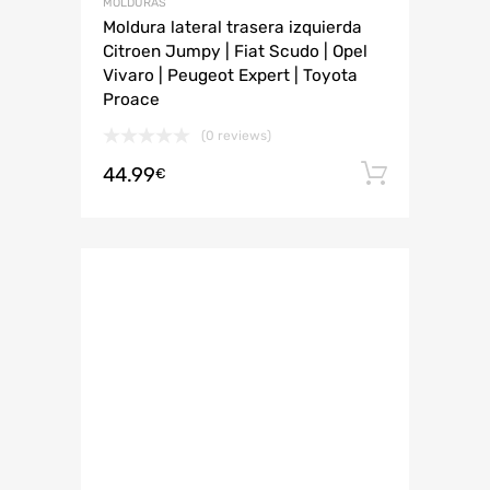
MOLDURAS
Moldura lateral trasera izquierda
Citroen Jumpy | Fiat Scudo | Opel
Vivaro | Peugeot Expert | Toyota
Proace
(0 reviews)
44.99
Añadir 
€