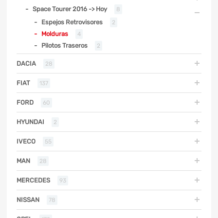
Space Tourer 2016 -> Hoy
8
Espejos Retrovisores
2
Molduras
4
Pilotos Traseros
2
DACIA
28
FIAT
137
FORD
60
HYUNDAI
2
IVECO
55
MAN
28
MERCEDES
93
NISSAN
78