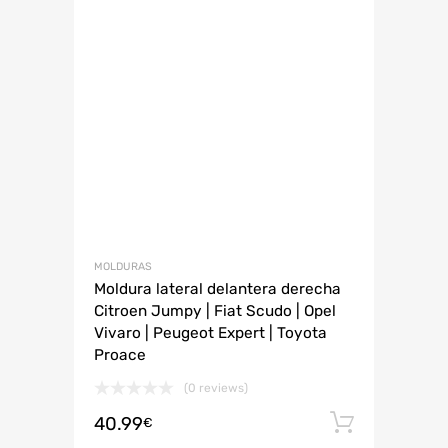
MOLDURAS
Moldura lateral delantera derecha
Citroen Jumpy | Fiat Scudo | Opel
Vivaro | Peugeot Expert | Toyota
Proace
(0 reviews)
40.99
Añadir 
€