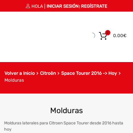
HOLA |
INICIAR SESIÓN
REGÍSTRATE
|
0
0.00
€
Volver a Inicio
Citroën
Space Tourer 2016 -> Hoy
Molduras
Molduras
Molduras laterales para Citroen Space Tourer desde 2016 hasta
hoy