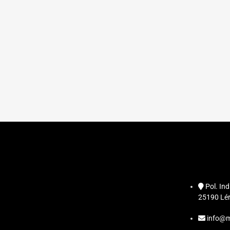
Pol. Ind
25190 Lér
info@m