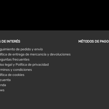
 DE INTERÉS
MÉTODOS DE PAGO
guimiento de pedido y envío
lítica de entrega de mercancía y devoluciones
eguntas frecuentes
iso legal y Política de privacidad
rminos y condiciones
lítica de cookies
 cuenta
enda
ws