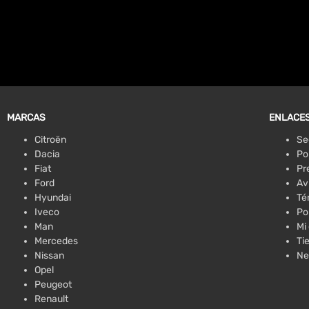
MARCAS
ENLACES
Citroën
Se
Dacia
Po
Fiat
Pr
Ford
Av
Hyundai
Té
Iveco
Po
Man
Mi
Mercedes
Ti
Nissan
Ne
Opel
Peugeot
Renault