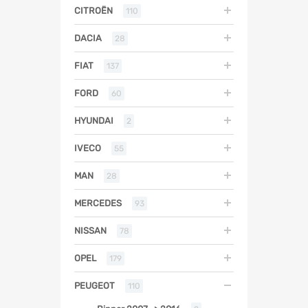
CITROËN
110
DACIA
28
FIAT
137
FORD
60
HYUNDAI
2
IVECO
55
MAN
28
MERCEDES
93
NISSAN
78
OPEL
179
PEUGEOT
110