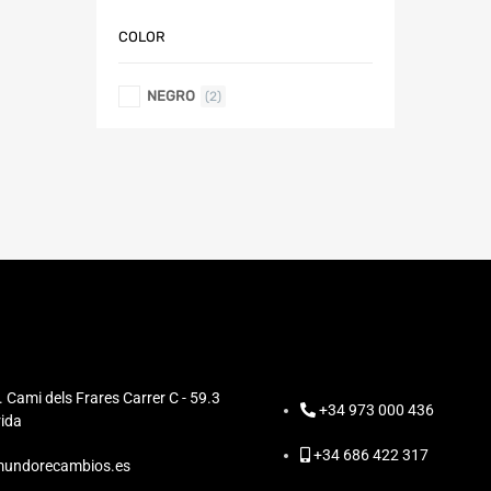
COLOR
NEGRO
(2)
. Cami dels Frares Carrer C - 59.3
+34 973 000 436
ida
+34 686 422 317
undorecambios.es