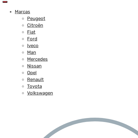
Marcas
Peugeot
Citroën
Fiat
Ford
Iveco
Man
Mercedes
Nissan
Opel
Renault
Toyota
Volkswagen