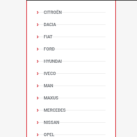
CITROËN
DACIA
FIAT
FORD
HYUNDAI
IVECO
MAN
MAXUS
MERCEDES
NISSAN
OPEL