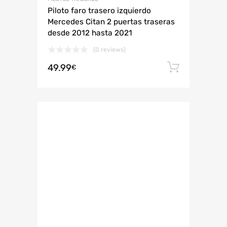
Piloto faro trasero izquierdo
Mercedes Citan 2 puertas traseras
desde 2012 hasta 2021
(0 reviews)
49.99
Añadir 
€