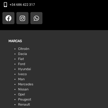
+34 686 422 317
MARCAS
Citroën
Dacia
Fiat
Ford
Hyundai
Iveco
Man
Mercedes
Nissan
Opel
Peugeot
Renault