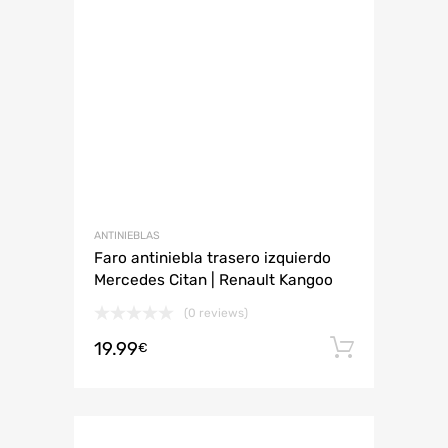
ANTINIEBLAS
Faro antiniebla trasero izquierdo
Mercedes Citan | Renault Kangoo
(0 reviews)
19.99
Añadir 
€