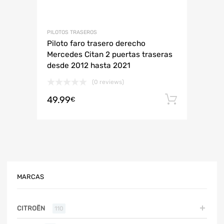
PILOTOS TRASEROS
Piloto faro trasero derecho
Mercedes Citan 2 puertas traseras
desde 2012 hasta 2021
(0 reviews)
49.99
Añadir 
€
MARCAS
CITROËN
110