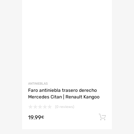
ANTINIEBLAS
Faro antiniebla trasero derecho
Mercedes Citan | Renault Kangoo
(0 reviews)
19.99
Añadir 
€