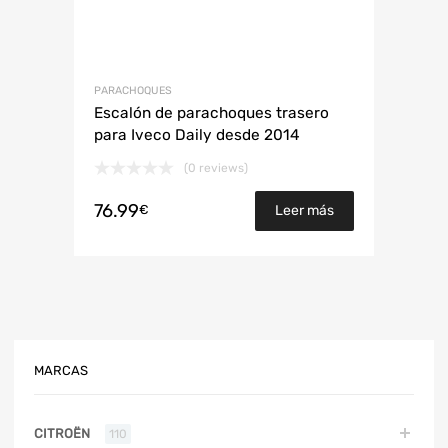
PARACHOQUES
Escalón de parachoques trasero
para Iveco Daily desde 2014
(0 reviews)
76.99
€
Leer más
MARCAS
CITROËN
110