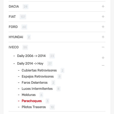
DACIA
28
FIAT
137
FORD
60
HYUNDAI
2
IVECO
55
Daily 2006 -> 2014
23
Daily 2014 -> Hoy
37
Cubiertas Retrovisores
2
Espejos Retrovisores
8
Faros Delanteros
2
Luces Intermitentes
8
Molduras
6
Parachoques
3
Pilotos Traseros
10