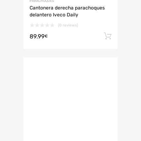
PARACHOQUES
Cantonera derecha parachoques
delantero Iveco Daily
(0 reviews)
89.99
Añadir 
€