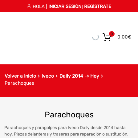
HOLA |
INICIAR SESIÓN
REGÍSTRATE
|
0
0.00
€
Volver a Inicio
Iveco
Daily 2014 -> Hoy
Parachoques
Parachoques
Parachoques y paragolpes para Iveco Daily desde 2014 hasta
hoy. Piezas delanteras y traseras para reparación o sustitución.