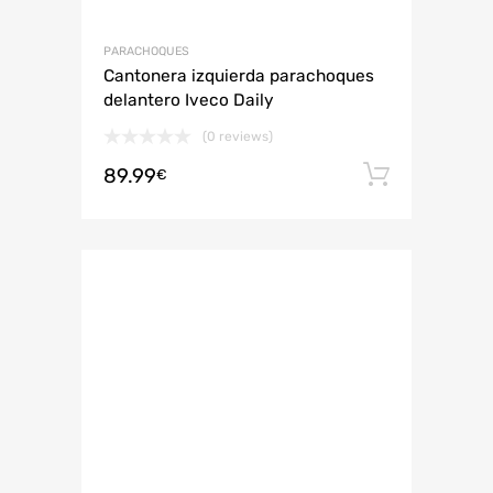
PARACHOQUES
Cantonera izquierda parachoques
delantero Iveco Daily
(0 reviews)
89.99
Añadir 
€