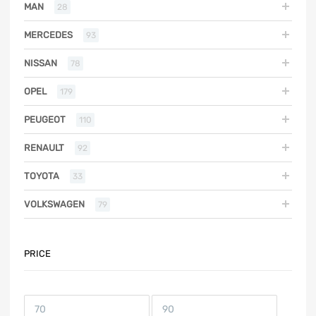
MAN
28
MERCEDES
93
NISSAN
78
OPEL
179
PEUGEOT
110
RENAULT
92
TOYOTA
33
VOLKSWAGEN
79
PRICE