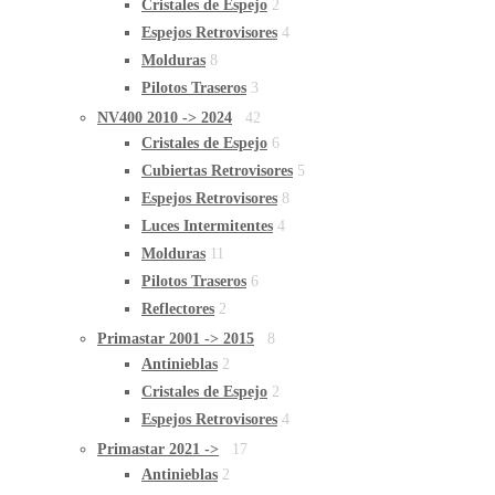
Cristales de Espejo
2
Espejos Retrovisores
4
Molduras
8
Pilotos Traseros
3
NV400 2010 -> 2024
42
Cristales de Espejo
6
Cubiertas Retrovisores
5
Espejos Retrovisores
8
Luces Intermitentes
4
Molduras
11
Pilotos Traseros
6
Reflectores
2
Primastar 2001 -> 2015
8
Antinieblas
2
Cristales de Espejo
2
Espejos Retrovisores
4
Primastar 2021 ->
17
Antinieblas
2