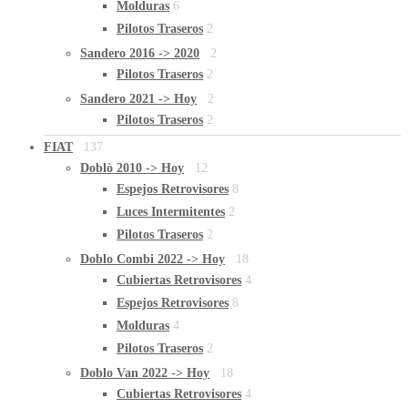
Molduras
6
Pilotos Traseros
2
Sandero 2016 -> 2020
2
Pilotos Traseros
2
Sandero 2021 -> Hoy
2
Pilotos Traseros
2
FIAT
137
Doblò 2010 -> Hoy
12
Espejos Retrovisores
8
Luces Intermitentes
2
Pilotos Traseros
2
Doblo Combi 2022 -> Hoy
18
Cubiertas Retrovisores
4
Espejos Retrovisores
8
Molduras
4
Pilotos Traseros
2
Doblo Van 2022 -> Hoy
18
Cubiertas Retrovisores
4