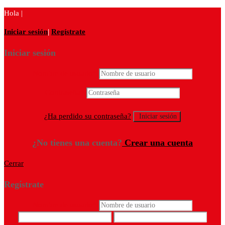
Hola |
Iniciar sesión
|
Regístrate
Iniciar sesión
Nombre de usuario
*
Contraseña
*
¿Ha perdido su contraseña?
¿No tienes una cuenta?
Crear una cuenta
Cerrar
Regístrate
Nombre de usuario
*