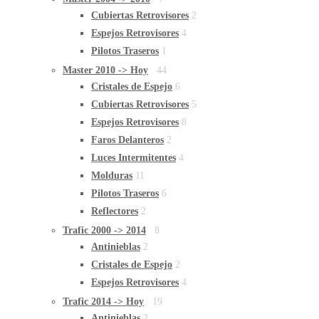
Cubiertas Retrovisores
2
Espejos Retrovisores
4
Pilotos Traseros
1
Master 2010 -> Hoy
44
Cristales de Espejo
6
Cubiertas Retrovisores
5
Espejos Retrovisores
8
Faros Delanteros
2
Luces Intermitentes
4
Molduras
11
Pilotos Traseros
6
Reflectores
2
Trafic 2000 -> 2014
8
Antinieblas
2
Cristales de Espejo
2
Espejos Retrovisores
4
Trafic 2014 -> Hoy
19
Antinieblas
2