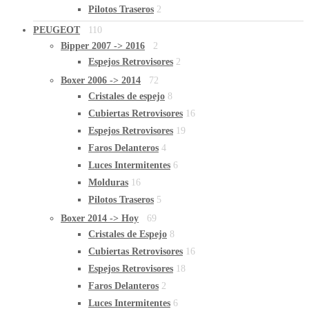
Pilotos Traseros
2
PEUGEOT
110
Bipper 2007 -> 2016
2
Espejos Retrovisores
2
Boxer 2006 -> 2014
72
Cristales de espejo
8
Cubiertas Retrovisores
16
Espejos Retrovisores
19
Faros Delanteros
4
Luces Intermitentes
6
Molduras
16
Pilotos Traseros
5
Boxer 2014 -> Hoy
69
Cristales de Espejo
8
Cubiertas Retrovisores
16
Espejos Retrovisores
18
Faros Delanteros
2
Luces Intermitentes
6