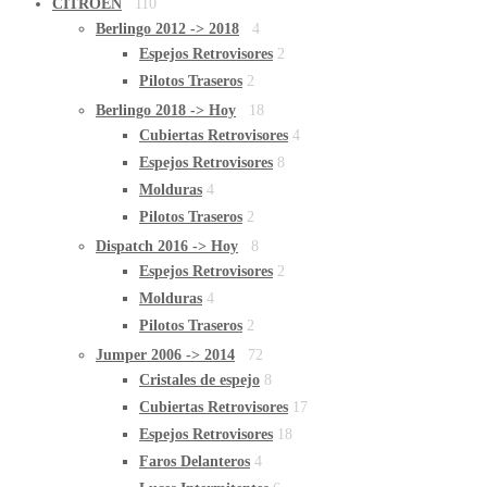
CITROËN
110
Berlingo 2012 -> 2018
4
Espejos Retrovisores
2
Pilotos Traseros
2
Berlingo 2018 -> Hoy
18
Cubiertas Retrovisores
4
Espejos Retrovisores
8
Molduras
4
Pilotos Traseros
2
Dispatch 2016 -> Hoy
8
Espejos Retrovisores
2
Molduras
4
Pilotos Traseros
2
Jumper 2006 -> 2014
72
Cristales de espejo
8
Cubiertas Retrovisores
17
Espejos Retrovisores
18
Faros Delanteros
4