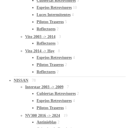
Cubiertas Retrovisores
5
Espejos Retrovisores
10
Luces Intermitentes
4
Pilotos Traseros
5
Reflectores
2
Vito 2003 -> 2014
3
Reflectores
3
Vito 2014 -> Hoy
8
Espejos Retrovisores
4
Pilotos Traseros
2
Reflectores
2
NISSAN
78
Interstar 2003 -> 2009
7
Cubiertas Retrovisores
2
Espejos Retrovisores
4
Pilotos Traseros
1
NV300 2016 -> 2024
19
Antinieblas
2