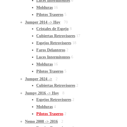
Luces Intermitentes
6
Molduras
16
Pilotos Traseros
5
Jumper 2014 -> Hoy
70
Cristales de Espejo
8
Cubiertas Retrovisores
17
Espejos Retrovisores
18
Faros Delanteros
2
Luces Intermitentes
6
Molduras
16
Pilotos Traseros
5
Jumper 2024 ->
2
Cubiertas Retrovisores
2
Jumpy 2016 -> Hoy
8
Espejos Retrovisores
2
Molduras
4
Pilotos Traseros
2
Nemo 2008 -> 2016
2