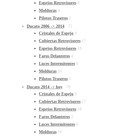
Espejos Retrovisores
8
Molduras
4
Pilotos Traseros
2
Ducato 2006 -> 2014
72
Cristales de Espejo
8
Cubiertas Retrovisores
17
Espejos Retrovisores
18
Faros Delanteros
4
Luces Intermitentes
6
Molduras
16
Pilotos Traseros
5
Ducato 2014 -> hoy
70
Cristales de Espejo
8
Cubiertas Retrovisores
17
Espejos Retrovisores
18
Faros Delanteros
2
Luces Intermitentes
6
Molduras
16