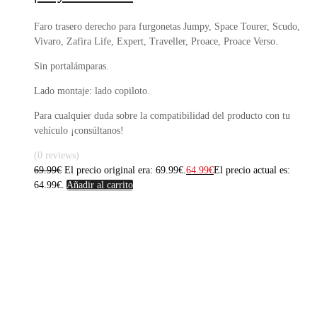
Faro trasero derecho para furgonetas Jumpy, Space Tourer, Scudo,
Vivaro, Zafira Life, Expert, Traveller, Proace, Proace Verso.
Sin portalámparas.
Lado montaje: lado copiloto.
Para cualquier duda sobre la compatibilidad del producto con tu
vehículo ¡consúltanos!
(0 reviews)
69.99
€
El precio original era: 69.99€.
64.99
€
El precio actual es:
64.99€.
Añadir al carrito