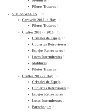
Molduras
4
Pilotos Traseros
2
VOLKSWAGEN
79
Caravelle 2015 -> Hoy
6
Pilotos Traseros
6
Crafter 2005 -> 2016
45
Cristales de Espejo
12
Cubiertas Retrovisores
5
Espejos Retrovisores
8
Luces Intermitentes
5
Molduras
9
Pilotos Traseros
7
Crafter 2017 -> Hoy
28
Cristales de Espejo
4
Cubiertas Retrovisores
8
Espejos Retrovisores
4
Luces Intermitentes
2
Parachoques
2