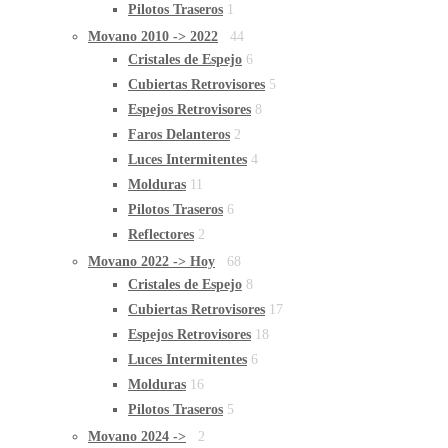
Pilotos Traseros
1
Movano 2010 -> 2022
44
Cristales de Espejo
6
Cubiertas Retrovisores
5
Espejos Retrovisores
8
Faros Delanteros
2
Luces Intermitentes
4
Molduras
11
Pilotos Traseros
6
Reflectores
2
Movano 2022 -> Hoy
68
Cristales de Espejo
8
Cubiertas Retrovisores
17
Espejos Retrovisores
18
Luces Intermitentes
6
Molduras
16
Pilotos Traseros
5
Movano 2024 ->
2