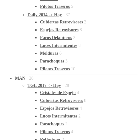
Pilotos Traseros
5
Daily 2014 -> Hoy
37
Cubiertas Retrovisores
2
Espejos Retrovisores
8
Faros Delanteros
2
Luces Intermitentes
8
Molduras
6
Parachoques
3
Pilotos Traseros
10
MAN
28
TGE 2017 -> Hoy
28
Cristales de Espejo
4
Cubiertas Retrovisores
8
Espejos Retrovisores
4
Luces Intermitentes
2
Parachoques
2
Pilotos Traseros
4
Reflectores
2