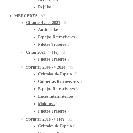
Rejillas
2
MERCEDES
93
Citan 2012 -> 2021
6
Antinieblas
2
Espejos Retrovisores
2
Pilotos Traseros
2
Citan 2021 -> Hoy
2
Pilotos Traseros
2
Sprinter 2006 -> 2018
45
Cristales de Espejo
12
Cubiertas Retrovisores
5
Espejos Retrovisores
8
Luces Intermitentes
5
Molduras
9
Pilotos Traseros
7
Sprinter 2018 -> Hoy
32
Cristales de Espejo
6