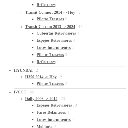
Reflectores
2
Transit Connect 2014 -> Hoy
2
Pilotos Traseros
2
Transit Custom 2013 -> 2024
15
Cubiertas Retrovisores
4
Espejos Retrovisores
4
Luces Intermitentes
2
Pilotos Traseros
3
Reflectores
2
HYUNDAI
2
H350 2014 -> Hoy
2
Pilotos Traseros
2
IVECO
55
Daily 2006 -> 2014
23
Espejos Retrovisores
10
Faros Delanteros
4
Luces Intermitentes
4
Molduras
2