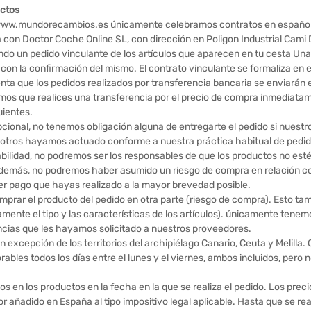
uctos
n www.mundorecambios.es únicamente celebramos contratos en español.
a con Doctor Coche Online SL, con dirección en Poligon Industrial Cam
ndo un pedido vinculante de los artículos que aparecen en tu cesta Una
con la confirmación del mismo. El contrato vinculante se formaliza en 
enta que los pedidos realizados por transferencia bancaria se enviarán 
amos que realices una transferencia por el precio de compra inmediatam
uientes.
cional, no tenemos obligación alguna de entregarte el pedido si nuestr
otros hayamos actuado conforme a nuestra práctica habitual de pedid
lidad, no podremos ser los responsables de que los productos no esté
a. Además, no podremos haber asumido un riesgo de compra en relación con
er pago que hayas realizado a la mayor brevedad posible.
prar el producto del pedido en otra parte (riesgo de compra). Esto tamb
mente el tipo y las características de los artículos). únicamente tenem
encias que les hayamos solicitado a nuestros proveedores.
 excepción de los territorios del archipiélago Canario, Ceuta y Melilla
ables todos los días entre el lunes y el viernes, ambos incluidos, pero n
s en los productos en la fecha en la que se realiza el pedido. Los precio
lor añadido en España al tipo impositivo legal aplicable. Hasta que se rea