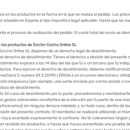
s en los productos en la fecha en la que se realiza el pedido. Los precio
lor añadido en España al tipo impositivo legal aplicable. Hasta que se rea
 el proceso de realización del pedido. El coste total del envío se identi
a los productos de Doctor Coche Online SL
oche Online SL dispones de un derecho legal de desistimiento:
del derecho de desistimiento: Tienes el derecho a desistir del presente 
istimiento expirará a los 14 días del día que tú o un tercero que tú indiq
ductos. Para ejercer el derecho de desistimiento, deberás notificárnos
raresCarre C numero 59.3 25190 LÈRIDA o en el correo electrónico: info
ión inequívoca (por ejemplo, una carta enviada por correo postal, o co
plazo de desistimiento.
to:
En caso de desistimiento por tu parte, procederemos a reembolsarte
os gastos adicionales resultantes de la elección por tu parte de una m
ofrezcamos) sin ninguna demora indebida y, en todo caso, dentro de los 
sistir del presente contrato. El reembolso se realizará utilizando el 
e se haya acordado expresamente lo contrario. No te cobraremos ning
er recibido los productos, o hasta que hayas presentado una prueba de