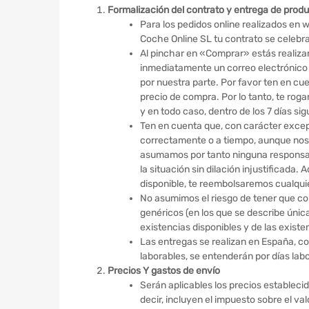
Formalización del contrato y entrega de prod
Para los pedidos online realizados e
Coche Online SL tu contrato se celebr
Al pinchar en «Comprar» estás realiza
inmediatamente un correo electrónico 
por nuestra parte. Por favor ten en cu
precio de compra. Por lo tanto, te rog
y en todo caso, dentro de los 7 días sig
Ten en cuenta que, con carácter excep
correctamente o a tiempo, aunque nos
asumamos por tanto ninguna responsabi
la situación sin dilación injustificad
disponible, te reembolsaremos cualqui
No asumimos el riesgo de tener que com
genéricos (en los que se describe única
existencias disponibles y de las exist
Las entregas se realizan en España, con
laborables, se entenderán por días labor
Precios Y gastos de envío
Serán aplicables los precios establecido
decir, incluyen el impuesto sobre el va