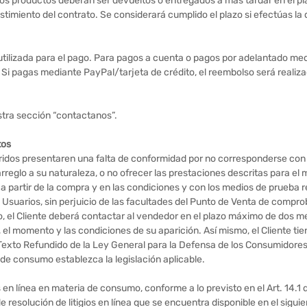
s productos deberán ser devueltos o entregados a más tardar en el plaz
stimiento del contrato. Se considerará cumplido el plazo si efectúas l
utilizada para el pago. Para pagos a cuenta o pagos por adelantado med
. Si pagas mediante PayPal/tarjeta de crédito, el reembolso será realiz
stra sección “contactanos”.
tos
idos presentaren una falta de conformidad por no corresponderse con l
rreglo a su naturaleza, o no ofrecer las prestaciones descritas para el m
 a partir de la compra y en las condiciones y con los medios de prueba 
Usuarios, sin perjuicio de las facultades del Punto de Venta de comproba
, el Cliente deberá contactar al vendedor en el plazo máximo de dos m
 el momento y las condiciones de su aparición. Así mismo, el Cliente tie
el Texto Refundido de la Ley General para la Defensa de los Consumidore
de consumo establezca la legislación aplicable.
os en línea en materia de consumo, conforme a lo previsto en el Art. 14
 resolución de litigios en línea que se encuentra disponible en el sigui