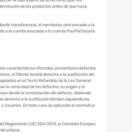
o de 14 días a partir de la fecha en que nos
a devolución de los productos antes de que haya
iante transferencia, el reembolso será enviado a la
ado a la cuenta asociada a tu cuenta PayPal/tarjeta
as características ofrecidas, presentaren defectos
ismo, el Cliente tendrá derecho a la sustitución del
regulados en el Texto Refundido de la Ley General
r la veracidad de los defectos, su origen y el
eses desde la constatación del defecto, debiendo
ne derecho a la sustitución del bien siguiendo las
s y Usuarios. En todo caso se aplicarán la normativa
.1 del Reglamento (UE) 524/2013, la Comisión Europea
ente enlace: