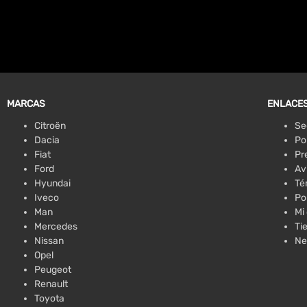
MARCAS
ENLACES
Citroën
Se
Dacia
Po
Fiat
Pr
Ford
Av
Hyundai
Té
Iveco
Po
Man
Mi
Mercedes
Ti
Nissan
Ne
Opel
Peugeot
Renault
Toyota