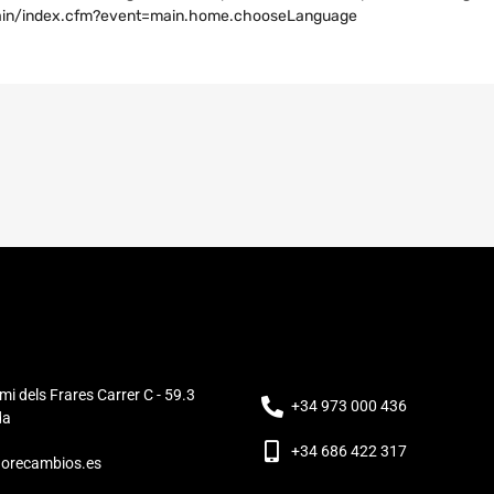
main/index.cfm?event=main.home.chooseLanguage
mi dels Frares Carrer C - 59.3
+34 973 000 436
da
+34 686 422 317
orecambios.es