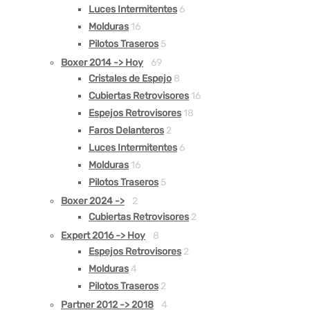
Luces Intermitentes
6
Molduras
16
Pilotos Traseros
5
Boxer 2014 -> Hoy
69
Cristales de Espejo
8
Cubiertas Retrovisores
16
Espejos Retrovisores
18
Faros Delanteros
2
Luces Intermitentes
6
Molduras
16
Pilotos Traseros
5
Boxer 2024 ->
2
Cubiertas Retrovisores
2
Expert 2016 -> Hoy
8
Espejos Retrovisores
2
Molduras
4
Pilotos Traseros
2
Partner 2012 -> 2018
4