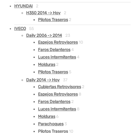
HYUNDAI
2
H350 2014 -> Hoy
2
Pilotos Traseros
2
IVECO
55
Daily 2006 -> 2014
23
Espejos Retrovisores
10
Faros Delanteros
4
Luces Intermitentes
4
Molduras
2
Pilotos Traseros
5
Daily 2014 -> Hoy
37
Cubiertas Retrovisores
2
Espejos Retrovisores
8
Faros Delanteros
2
Luces Intermitentes
8
Molduras
6
Parachoques
3
Pilotos Traseros
10