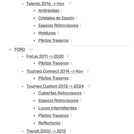
Talento 2016 -> Hoy
19
Antinieblas
2
Cristales de Espejo
2
Espejos Retrovisores
4
Molduras
8
Pilotos Traseros
3
FORD
60
Focus 2011 -> 2020
4
Pilotos Traseros
4
Tourneo Connect 2014 -> Hoy
2
Pilotos Traseros
2
Tourneo Custom 2013 -> 2024
15
Cubiertas Retrovisores
4
Espejos Retrovisores
4
Luces Intermitentes
2
Pilotos Traseros
3
Reflectores
2
Transit 2000 -> 2013
5