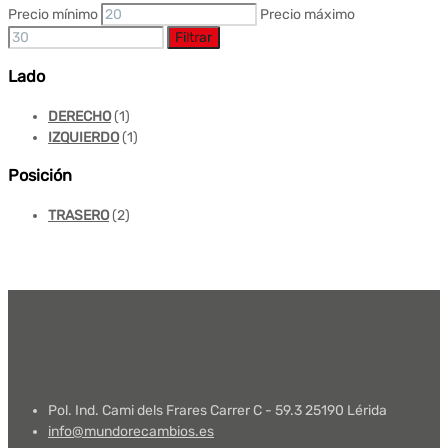
Precio mínimo
Precio máximo
Filtrar
Lado
DERECHO
(1)
IZQUIERDO
(1)
Posición
TRASERO
(2)
Pol. Ind. Cami dels Frares Carrer C - 59.3 25190 Lérida
info@mundorecambios.es