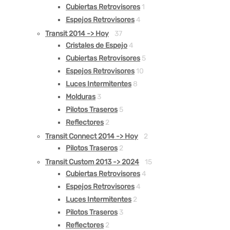
Cubiertas Retrovisores
1
Espejos Retrovisores
4
Transit 2014 -> Hoy
37
Cristales de Espejo
4
Cubiertas Retrovisores
5
Espejos Retrovisores
10
Luces Intermitentes
8
Molduras
3
Pilotos Traseros
5
Reflectores
2
Transit Connect 2014 -> Hoy
2
Pilotos Traseros
2
Transit Custom 2013 -> 2024
15
Cubiertas Retrovisores
4
Espejos Retrovisores
4
Luces Intermitentes
2
Pilotos Traseros
3
Reflectores
2