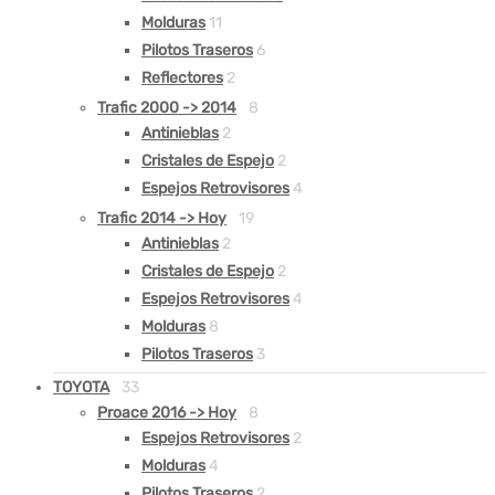
Molduras
11
Pilotos Traseros
6
Reflectores
2
Trafic 2000 -> 2014
8
Antinieblas
2
Cristales de Espejo
2
Espejos Retrovisores
4
Trafic 2014 -> Hoy
19
Antinieblas
2
Cristales de Espejo
2
Espejos Retrovisores
4
Molduras
8
Pilotos Traseros
3
TOYOTA
33
Proace 2016 -> Hoy
8
Espejos Retrovisores
2
Molduras
4
Pilotos Traseros
2