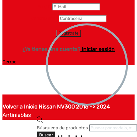
Email
*
Contraseña
*
¿Ya tienes una cuenta?
Iniciar sesión
Cerrar
Volver a Inicio
Nissan
NV300 2016 -> 2024
Antinieblas
Búsqueda de productos
Buscar