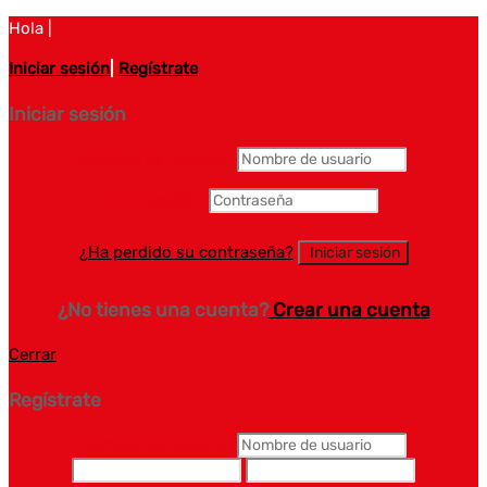
Hola |
Iniciar sesión
|
Regístrate
Iniciar sesión
Nombre de usuario
*
Contraseña
*
¿Ha perdido su contraseña?
¿No tienes una cuenta?
Crear una cuenta
Cerrar
Regístrate
Nombre de usuario
*