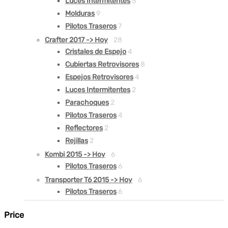
Luces Intermitentes
5
Molduras
9
Pilotos Traseros
7
Crafter 2017 -> Hoy
28
Cristales de Espejo
4
Cubiertas Retrovisores
8
Espejos Retrovisores
4
Luces Intermitentes
2
Parachoques
2
Pilotos Traseros
4
Reflectores
2
Rejillas
2
Kombi 2015 -> Hoy
6
Pilotos Traseros
6
Transporter T6 2015 -> Hoy
6
Pilotos Traseros
6
Price