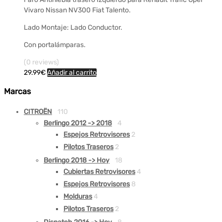
Vivaro Nissan NV300 Fiat Talento.
Lado Montaje: Lado Conductor.
Con portalámparas.
(0 reviews)
29.99
€
Añadir al carrito
Marcas
CITROËN
110
Berlingo 2012 -> 2018
4
Espejos Retrovisores
2
Pilotos Traseros
2
Berlingo 2018 -> Hoy
18
Cubiertas Retrovisores
4
Espejos Retrovisores
8
Molduras
4
Pilotos Traseros
2