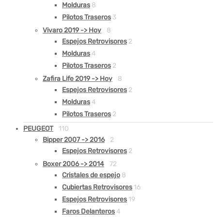
Molduras
8
Pilotos Traseros
3
Vivaro 2019 -> Hoy
8
Espejos Retrovisores
2
Molduras
4
Pilotos Traseros
2
Zafira Life 2019 -> Hoy
8
Espejos Retrovisores
2
Molduras
4
Pilotos Traseros
2
PEUGEOT
110
Bipper 2007 -> 2016
2
Espejos Retrovisores
2
Boxer 2006 -> 2014
72
Cristales de espejo
8
Cubiertas Retrovisores
16
Espejos Retrovisores
19
Faros Delanteros
4