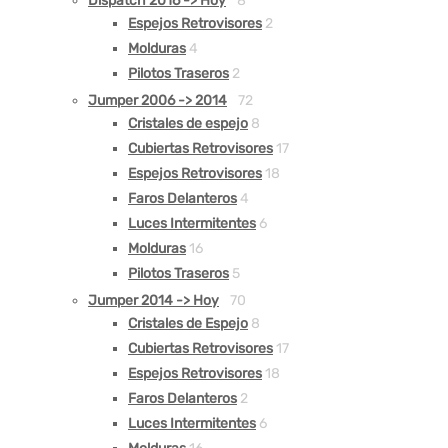
Dispatch 2016 -> Hoy
8
Espejos Retrovisores
2
Molduras
4
Pilotos Traseros
2
Jumper 2006 -> 2014
72
Cristales de espejo
8
Cubiertas Retrovisores
17
Espejos Retrovisores
18
Faros Delanteros
4
Luces Intermitentes
6
Molduras
16
Pilotos Traseros
5
Jumper 2014 -> Hoy
70
Cristales de Espejo
8
Cubiertas Retrovisores
17
Espejos Retrovisores
18
Faros Delanteros
2
Luces Intermitentes
6