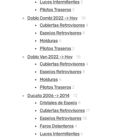
Luces Intermitentes
2
Pilotos Traseros
2
Doblo Combi 2022 -> Hoy
18
Cubiertas Retrovisores
4
Espejos Retrovisores
8
Molduras
4
Pilotos Traseros
2
Doblo Van 2022 -> Hoy
18
Cubiertas Retrovisores
4
Espejos Retrovisores
8
Molduras
4
Pilotos Traseros
2
Ducato 2006 -> 2014
72
Cristales de Espejo
8
Cubiertas Retrovisores
17
Espejos Retrovisores
18
Faros Delanteros
4
Luces Intermitentes
6