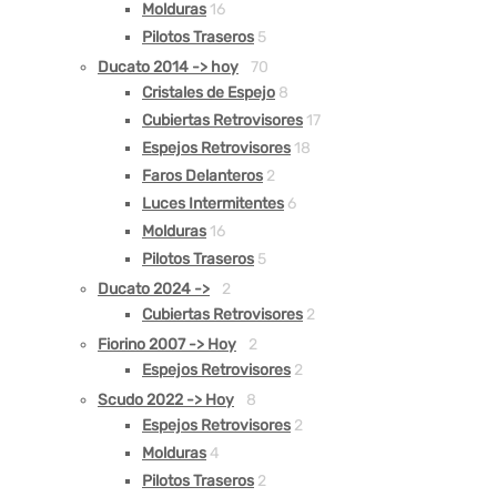
Molduras
16
Pilotos Traseros
5
Ducato 2014 -> hoy
70
Cristales de Espejo
8
Cubiertas Retrovisores
17
Espejos Retrovisores
18
Faros Delanteros
2
Luces Intermitentes
6
Molduras
16
Pilotos Traseros
5
Ducato 2024 ->
2
Cubiertas Retrovisores
2
Fiorino 2007 -> Hoy
2
Espejos Retrovisores
2
Scudo 2022 -> Hoy
8
Espejos Retrovisores
2
Molduras
4
Pilotos Traseros
2