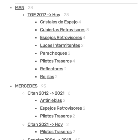
MAN
28
TGE 2017 -> Hoy
28
Cristales de Espejo
4
Cubiertas Retrovisores
8
Espejos Retrovisores
4
Luces Intermitentes
2
Parachoques
2
Pilotos Traseros
4
Reflectores
2
Rejillas
2
MERCEDES
93
Citan 2012 -> 2021
6
Antinieblas
2
Espejos Retrovisores
2
Pilotos Traseros
2
Citan 2021 -> Hoy
2
Pilotos Traseros
2