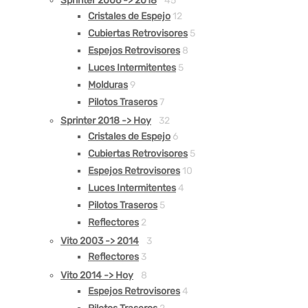
Sprinter 2006 -> 2018
45
Cristales de Espejo
12
Cubiertas Retrovisores
5
Espejos Retrovisores
8
Luces Intermitentes
5
Molduras
9
Pilotos Traseros
7
Sprinter 2018 -> Hoy
32
Cristales de Espejo
6
Cubiertas Retrovisores
5
Espejos Retrovisores
10
Luces Intermitentes
4
Pilotos Traseros
5
Reflectores
2
Vito 2003 -> 2014
3
Reflectores
3
Vito 2014 -> Hoy
8
Espejos Retrovisores
4