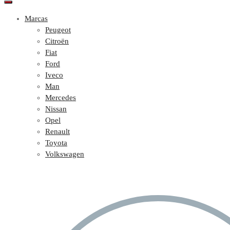
Marcas
Peugeot
Citroën
Fiat
Ford
Iveco
Man
Mercedes
Nissan
Opel
Renault
Toyota
Volkswagen