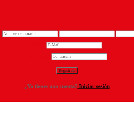
*
Email
*
Contraseña
*
¿Ya tienes una cuenta?
Iniciar sesión