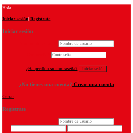
Hola |
Iniciar sesión
|
Regístrate
Iniciar sesión
Nombre de usuario
*
Contraseña
*
¿Ha perdido su contraseña?
¿No tienes una cuenta?
Crear una cuenta
Cerrar
Regístrate
Nombre de usuario
*