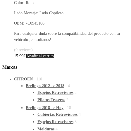
Color: Rojo.
Lado Montaje: Lado Copiloto.
OEM: 7C0945106
Para cualquier duda sobre la compatibilidad del producto con tu
vehículo ¡consúltanos!
(0 reviews)
15.99
€
Añadir al carrito
Marcas
CITROËN
110
Berlingo 2012 -> 2018
4
Espejos Retrovisores
2
Pilotos Traseros
2
Berlingo 2018 -> Hoy
18
Cubiertas Retrovisores
4
Espejos Retrovisores
8
Molduras
4