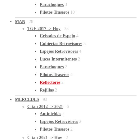
Parachoques
3
Pilotos Traseros
10
MAN
28
TGE 2017 -> Hoy
28
Cristales de Espejo
4
Cubiertas Retrovisores
8
Espejos Retrovisores
4
Luces Intermitentes
2
Parachoques
2
Pilotos Traseros
4
Reflectores
2
Rejillas
2
MERCEDES
93
Citan 2012 -> 2021
6
Antinieblas
2
Espejos Retrovisores
2
Pilotos Traseros
2
Citan 2021 -> Hoy
2