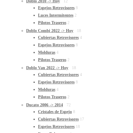
Doblò 2010 -> Hoy
12
Espejos Retrovisores
8
Luces Intermitentes
2
Pilotos Traseros
2
Doblo Combi 2022 -> Hoy
18
Cubiertas Retrovisores
4
Espejos Retrovisores
8
Molduras
4
Pilotos Traseros
2
Doblo Van 2022 -> Hoy
18
Cubiertas Retrovisores
4
Espejos Retrovisores
8
Molduras
4
Pilotos Traseros
2
Ducato 2006 -> 2014
72
Cristales de Espejo
8
Cubiertas Retrovisores
17
Espejos Retrovisores
18