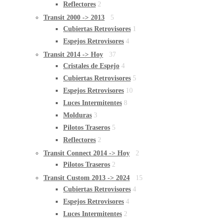
Reflectores
2
Transit 2000 -> 2013
5
Cubiertas Retrovisores
1
Espejos Retrovisores
4
Transit 2014 -> Hoy
37
Cristales de Espejo
4
Cubiertas Retrovisores
5
Espejos Retrovisores
10
Luces Intermitentes
8
Molduras
3
Pilotos Traseros
5
Reflectores
2
Transit Connect 2014 -> Hoy
2
Pilotos Traseros
2
Transit Custom 2013 -> 2024
15
Cubiertas Retrovisores
4
Espejos Retrovisores
4
Luces Intermitentes
2