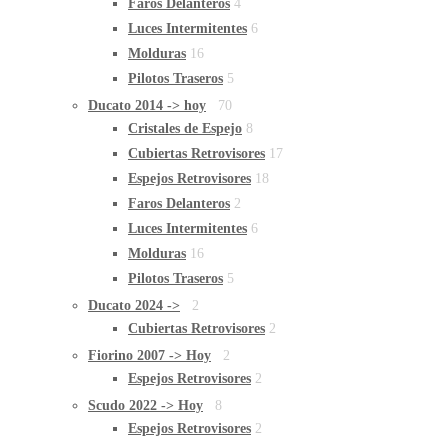
Faros Delanteros
4
Luces Intermitentes
6
Molduras
16
Pilotos Traseros
5
Ducato 2014 -> hoy
70
Cristales de Espejo
8
Cubiertas Retrovisores
17
Espejos Retrovisores
18
Faros Delanteros
2
Luces Intermitentes
6
Molduras
16
Pilotos Traseros
5
Ducato 2024 ->
2
Cubiertas Retrovisores
2
Fiorino 2007 -> Hoy
2
Espejos Retrovisores
2
Scudo 2022 -> Hoy
8
Espejos Retrovisores
2