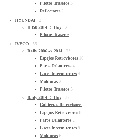
Pilotos Traseros
3
Reflectores
2
HYUNDAI
2
H350 2014 -> Hoy
2
Pilotos Traseros
2
IVECO
55
Daily 2006 -> 2014
23
Espejos Retrovisores
10
Faros Delanteros
4
Luces Intermitentes
4
Molduras
2
Pilotos Traseros
5
Daily 2014 -> Hoy
37
Cubiertas Retrovisores
2
Espejos Retrovisores
8
Faros Delanteros
2
Luces Intermitentes
8
Molduras
6