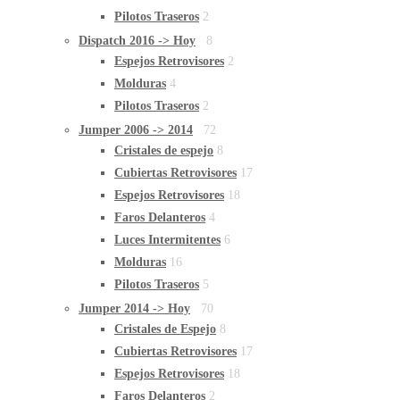
Pilotos Traseros
2
Dispatch 2016 -> Hoy
8
Espejos Retrovisores
2
Molduras
4
Pilotos Traseros
2
Jumper 2006 -> 2014
72
Cristales de espejo
8
Cubiertas Retrovisores
17
Espejos Retrovisores
18
Faros Delanteros
4
Luces Intermitentes
6
Molduras
16
Pilotos Traseros
5
Jumper 2014 -> Hoy
70
Cristales de Espejo
8
Cubiertas Retrovisores
17
Espejos Retrovisores
18
Faros Delanteros
2