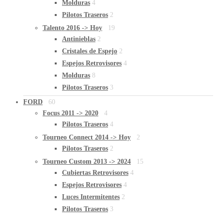
Molduras
4
Pilotos Traseros
2
Talento 2016 -> Hoy
19
Antinieblas
2
Cristales de Espejo
2
Espejos Retrovisores
4
Molduras
8
Pilotos Traseros
3
FORD
60
Focus 2011 -> 2020
4
Pilotos Traseros
4
Tourneo Connect 2014 -> Hoy
2
Pilotos Traseros
2
Tourneo Custom 2013 -> 2024
15
Cubiertas Retrovisores
4
Espejos Retrovisores
4
Luces Intermitentes
2
Pilotos Traseros
3