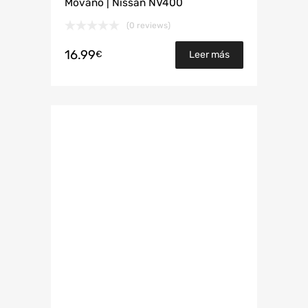
Movano | Nissan NV400
(0 reviews)
16.99
€
Leer más