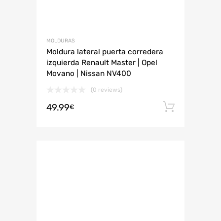
MOLDURAS
Moldura lateral puerta corredera
izquierda Renault Master | Opel
Movano | Nissan NV400
(0 reviews)
49.99
Añadir 
€