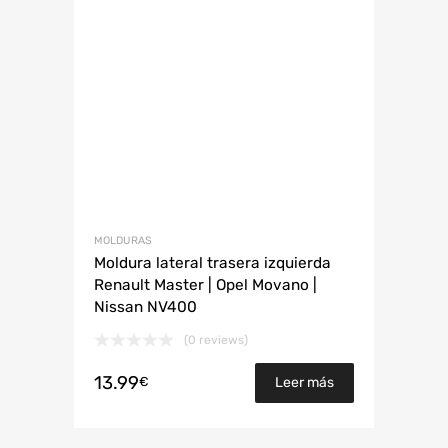
MOLDURAS
Moldura lateral trasera izquierda
Renault Master | Opel Movano |
Nissan NV400
(0 reviews)
13.99
€
Leer más