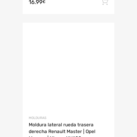
16.99
Añadir 
€
MOLDURAS
Moldura lateral rueda trasera
derecha Renault Master | Opel