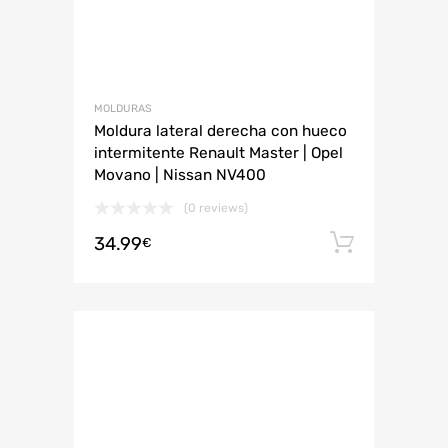
MOLDURAS
Moldura lateral derecha con hueco
intermitente Renault Master | Opel
Movano | Nissan NV400
(0 reviews)
34.99
Añadir 
€