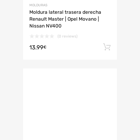
MOLDURAS
Moldura lateral trasera derecha
Renault Master | Opel Movano |
Nissan NV400
(0 reviews)
13.99
Añadir 
€