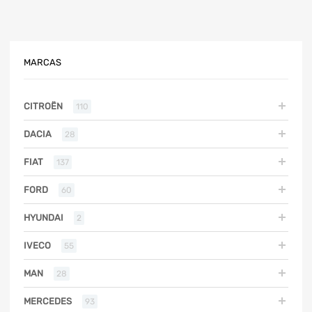
MARCAS
CITROËN
110
DACIA
28
FIAT
137
FORD
60
HYUNDAI
2
IVECO
55
MAN
28
MERCEDES
93