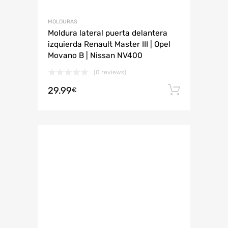
MOLDURAS
Moldura lateral puerta delantera
izquierda Renault Master III | Opel
Movano B | Nissan NV400
(0 reviews)
29.99
Añadir 
€