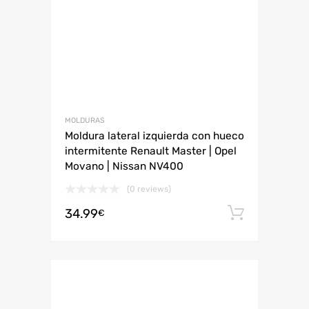
MOLDURAS
Moldura lateral izquierda con hueco
intermitente Renault Master | Opel
Movano | Nissan NV400
(0 reviews)
34.99
Añadir 
€