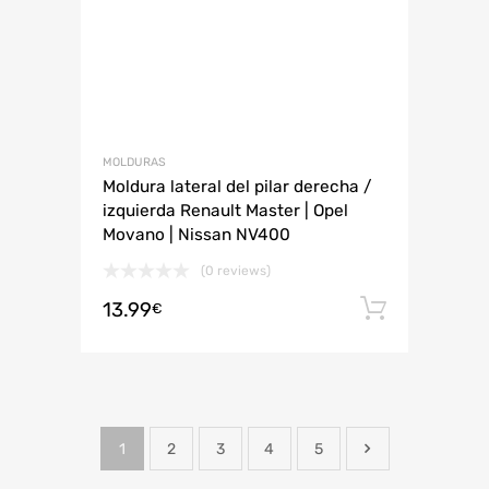
MOLDURAS
Moldura lateral del pilar derecha /
izquierda Renault Master | Opel
Movano | Nissan NV400
(0 reviews)
13.99
Añadir 
€
1
2
3
4
5