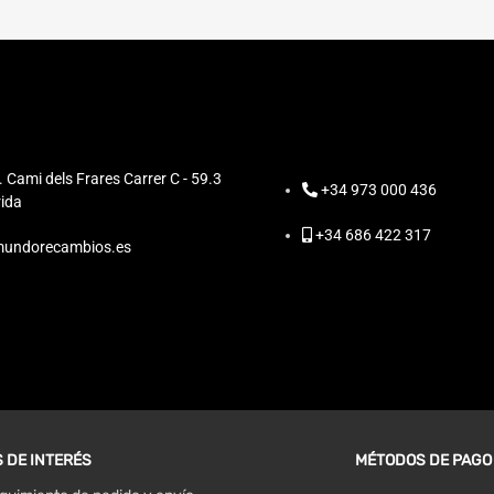
. Cami dels Frares Carrer C - 59.3
+34 973 000 436
ida
+34 686 422 317
undorecambios.es
 DE INTERÉS
MÉTODOS DE PAGO