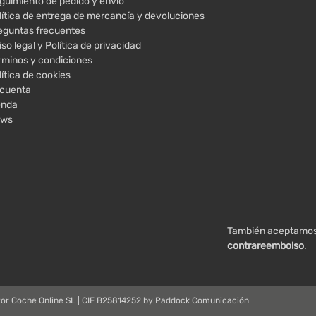
guimiento de pedido y envío
lítica de entrega de mercancía y devoluciones
eguntas frecuentes
iso legal y Política de privacidad
rminos y condiciones
lítica de cookies
 cuenta
enda
ws
También aceptamo
contrareembolso
.
or Coche Online SL | CIF B25814252 by
Paddock Comunicación