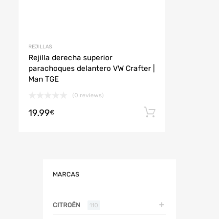
REJILLAS
Rejilla derecha superior
parachoques delantero VW Crafter |
Man TGE
(0 reviews)
19.99
r al carrito
Añadir al car
€
MARCAS
CITROËN
110