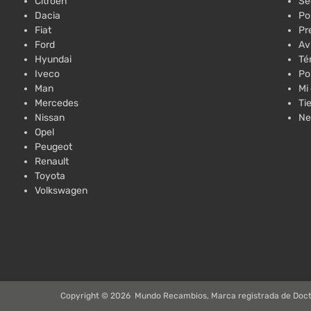
Citroën
Se
Dacia
Po
Fiat
Pr
Ford
Av
Hyundai
Té
Iveco
Po
Man
Mi
Mercedes
Ti
Nissan
Ne
Opel
Peugeot
Renault
Toyota
Volkswagen
Copyright ©
2026
Mundo Recambios, Marca registrada de Doct