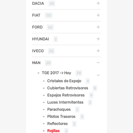
DACIA
28
FIAT
137
FORD
60
HYUNDAI
2
IVECO
55
MAN
28
TGE 2017 -> Hoy
28
Cristales de Espejo
4
Cubiertas Retrovisores
8
Espejos Retrovisores
4
Luces Intermitentes
2
Parachoques
2
Pilotos Traseros
4
Reflectores
2
Rejillas
2