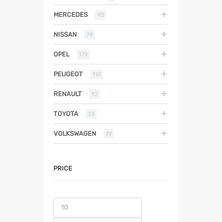
MERCEDES
93
NISSAN
78
OPEL
179
PEUGEOT
110
RENAULT
92
TOYOTA
33
VOLKSWAGEN
79
PRICE