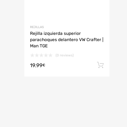
REJILLAS
Rejilla izquierda superior
parachoques delantero VW Crafter |
Man TGE
(0 reviews)
19.99
Añadi
€