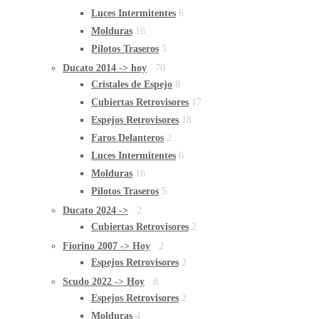
Luces Intermitentes
6
Molduras
16
Pilotos Traseros
5
Ducato 2014 -> hoy
70
Cristales de Espejo
8
Cubiertas Retrovisores
17
Espejos Retrovisores
18
Faros Delanteros
2
Luces Intermitentes
6
Molduras
16
Pilotos Traseros
5
Ducato 2024 ->
2
Cubiertas Retrovisores
2
Fiorino 2007 -> Hoy
2
Espejos Retrovisores
2
Scudo 2022 -> Hoy
8
Espejos Retrovisores
2
Molduras
4