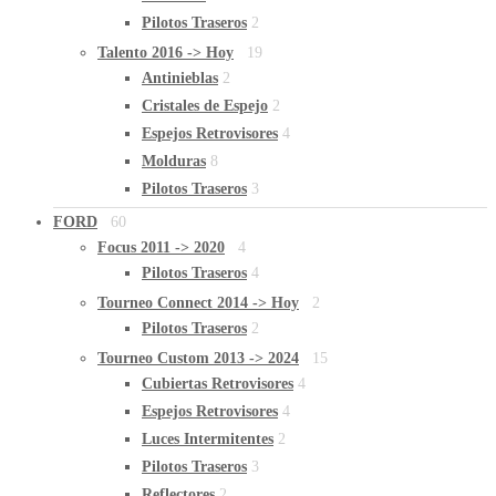
Pilotos Traseros
2
Talento 2016 -> Hoy
19
Antinieblas
2
Cristales de Espejo
2
Espejos Retrovisores
4
Molduras
8
Pilotos Traseros
3
FORD
60
Focus 2011 -> 2020
4
Pilotos Traseros
4
Tourneo Connect 2014 -> Hoy
2
Pilotos Traseros
2
Tourneo Custom 2013 -> 2024
15
Cubiertas Retrovisores
4
Espejos Retrovisores
4
Luces Intermitentes
2
Pilotos Traseros
3
Reflectores
2