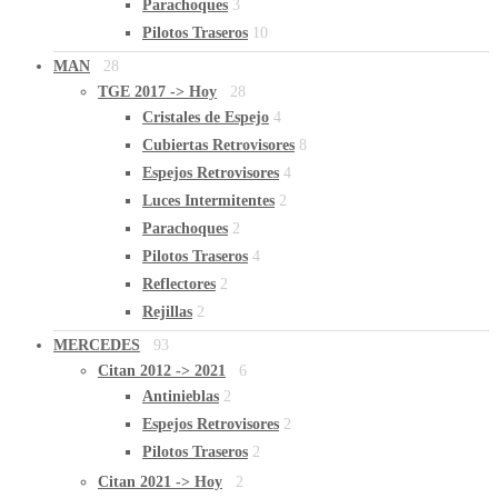
Parachoques
3
Pilotos Traseros
10
MAN
28
TGE 2017 -> Hoy
28
Cristales de Espejo
4
Cubiertas Retrovisores
8
Espejos Retrovisores
4
Luces Intermitentes
2
Parachoques
2
Pilotos Traseros
4
Reflectores
2
Rejillas
2
MERCEDES
93
Citan 2012 -> 2021
6
Antinieblas
2
Espejos Retrovisores
2
Pilotos Traseros
2
Citan 2021 -> Hoy
2