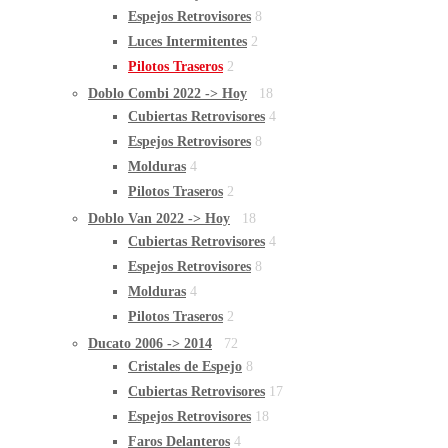
Espejos Retrovisores
8
Luces Intermitentes
2
Pilotos Traseros
2
Doblo Combi 2022 -> Hoy
18
Cubiertas Retrovisores
4
Espejos Retrovisores
8
Molduras
4
Pilotos Traseros
2
Doblo Van 2022 -> Hoy
18
Cubiertas Retrovisores
4
Espejos Retrovisores
8
Molduras
4
Pilotos Traseros
2
Ducato 2006 -> 2014
72
Cristales de Espejo
8
Cubiertas Retrovisores
17
Espejos Retrovisores
18
Faros Delanteros
4