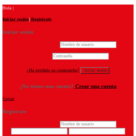
Hola |
Iniciar sesión
|
Regístrate
Iniciar sesión
Nombre de usuario
*
Contraseña
*
¿Ha perdido su contraseña?
¿No tienes una cuenta?
Crear una cuenta
Cerrar
Regístrate
Nombre de usuario
*