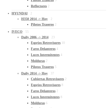
Pilotos Traseros
3
Reflectores
2
HYUNDAI
2
H350 2014 -> Hoy
2
Pilotos Traseros
2
IVECO
55
Daily 2006 -> 2014
23
Espejos Retrovisores
10
Faros Delanteros
4
Luces Intermitentes
4
Molduras
2
Pilotos Traseros
5
Daily 2014 -> Hoy
37
Cubiertas Retrovisores
2
Espejos Retrovisores
8
Faros Delanteros
2
Luces Intermitentes
8
Molduras
6