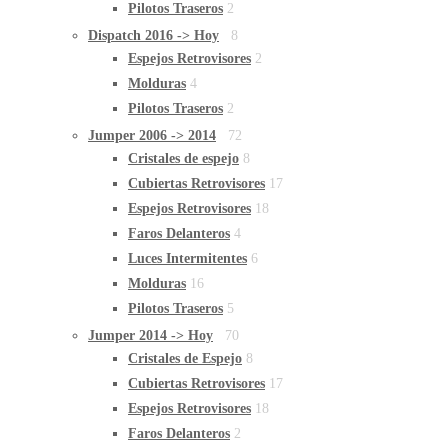
Pilotos Traseros
2
Dispatch 2016 -> Hoy
8
Espejos Retrovisores
2
Molduras
4
Pilotos Traseros
2
Jumper 2006 -> 2014
72
Cristales de espejo
8
Cubiertas Retrovisores
17
Espejos Retrovisores
18
Faros Delanteros
4
Luces Intermitentes
6
Molduras
16
Pilotos Traseros
5
Jumper 2014 -> Hoy
70
Cristales de Espejo
8
Cubiertas Retrovisores
17
Espejos Retrovisores
18
Faros Delanteros
2