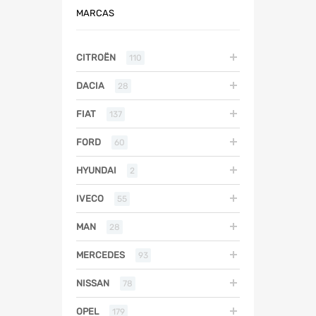
MARCAS
CITROËN
110
DACIA
28
FIAT
137
FORD
60
HYUNDAI
2
IVECO
55
MAN
28
MERCEDES
93
NISSAN
78
OPEL
179