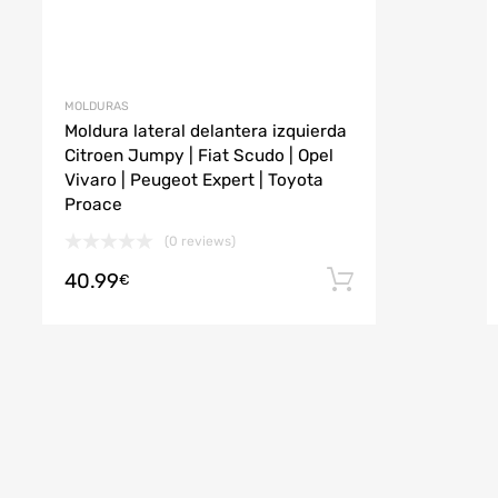
MOLDURAS
Moldura lateral delantera izquierda
Citroen Jumpy | Fiat Scudo | Opel
Vivaro | Peugeot Expert | Toyota
Proace
(0 reviews)
40.99
r al carrito
Añadir al car
€