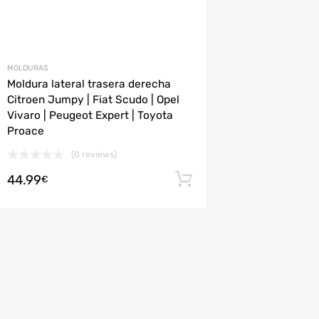
MOLDURAS
Moldura lateral trasera derecha
Citroen Jumpy | Fiat Scudo | Opel
Vivaro | Peugeot Expert | Toyota
Proace
(0 reviews)
44.99
rito
Añadir al carrito
€