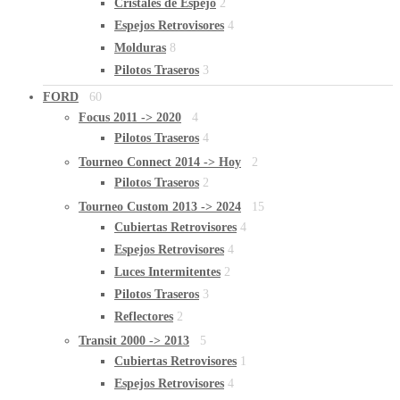
Cristales de Espejo
2
Espejos Retrovisores
4
Molduras
8
Pilotos Traseros
3
FORD
60
Focus 2011 -> 2020
4
Pilotos Traseros
4
Tourneo Connect 2014 -> Hoy
2
Pilotos Traseros
2
Tourneo Custom 2013 -> 2024
15
Cubiertas Retrovisores
4
Espejos Retrovisores
4
Luces Intermitentes
2
Pilotos Traseros
3
Reflectores
2
Transit 2000 -> 2013
5
Cubiertas Retrovisores
1
Espejos Retrovisores
4