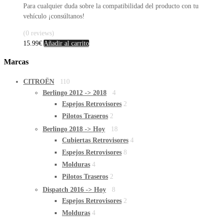
Para cualquier duda sobre la compatibilidad del producto con tu
vehículo ¡consúltanos!
(0 reviews)
15.99
€
Añadir al carrito
Marcas
CITROËN
110
Berlingo 2012 -> 2018
4
Espejos Retrovisores
2
Pilotos Traseros
2
Berlingo 2018 -> Hoy
18
Cubiertas Retrovisores
4
Espejos Retrovisores
8
Molduras
4
Pilotos Traseros
2
Dispatch 2016 -> Hoy
8
Espejos Retrovisores
2
Molduras
4