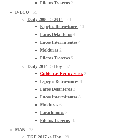
Pilotos Traseros
2
IVECO
55
Daily 2006 -> 2014
23
Espejos Retrovisores
10
Faros Delanteros
4
Luces Intermitentes
4
Molduras
2
Pilotos Traseros
5
Daily 2014 -> Hoy
37
Cubiertas Retrovisores
2
Espejos Retrovisores
8
Faros Delanteros
2
Luces Intermitentes
8
Molduras
6
Parachoques
3
Pilotos Traseros
10
MAN
28
TGE 2017 -> Hoy
28