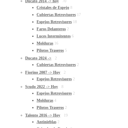
Ducato 2014 -> hoy
70
Cristales de Espejo
8
Cubiertas Retrovisores
17
Espejos Retrovisores
18
Faros Delanteros
2
Luces Intermitentes
6
Molduras
16
Pilotos Traseros
5
Ducato 2024 ->
2
Cubiertas Retrovisores
2
Fiorino 2007 -> Hoy
2
Espejos Retrovisores
2
Scudo 2022 -> Hoy
8
Espejos Retrovisores
2
Molduras
4
Pilotos Traseros
2
Talento 2016 -> Hoy
19
Antinieblas
2