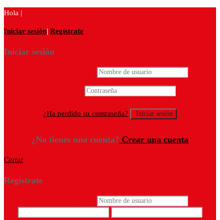
Hola |
Iniciar sesión
|
Regístrate
Iniciar sesión
Nombre de usuario
*
Contraseña
*
¿Ha perdido su contraseña?
¿No tienes una cuenta?
Crear una cuenta
Cerrar
Regístrate
Nombre de usuario
*