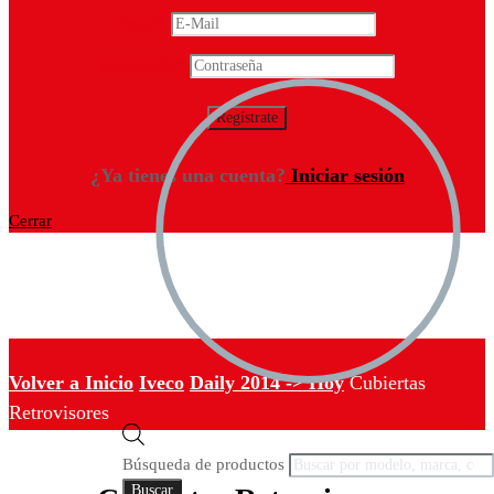
Email
*
Contraseña
*
¿Ya tienes una cuenta?
Iniciar sesión
Cerrar
Volver a Inicio
Iveco
Daily 2014 -> Hoy
Cubiertas
Retrovisores
Búsqueda de productos
Buscar