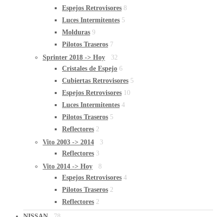
Espejos Retrovisores
8
Luces Intermitentes
5
Molduras
9
Pilotos Traseros
7
Sprinter 2018 -> Hoy
32
Cristales de Espejo
6
Cubiertas Retrovisores
5
Espejos Retrovisores
10
Luces Intermitentes
4
Pilotos Traseros
5
Reflectores
2
Vito 2003 -> 2014
3
Reflectores
3
Vito 2014 -> Hoy
8
Espejos Retrovisores
4
Pilotos Traseros
2
Reflectores
2
NISSAN
78