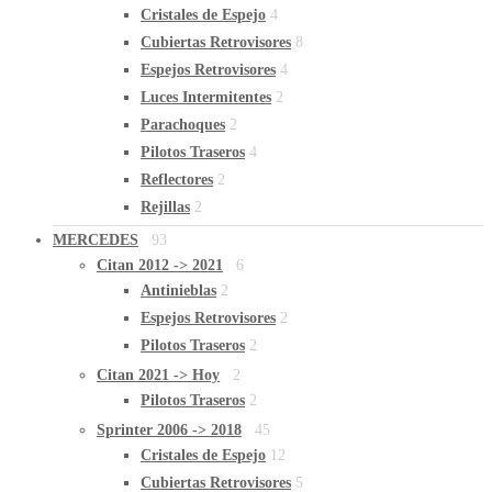
Cristales de Espejo
4
Cubiertas Retrovisores
8
Espejos Retrovisores
4
Luces Intermitentes
2
Parachoques
2
Pilotos Traseros
4
Reflectores
2
Rejillas
2
MERCEDES
93
Citan 2012 -> 2021
6
Antinieblas
2
Espejos Retrovisores
2
Pilotos Traseros
2
Citan 2021 -> Hoy
2
Pilotos Traseros
2
Sprinter 2006 -> 2018
45
Cristales de Espejo
12
Cubiertas Retrovisores
5