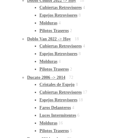
Doblo Combi 2022 -> Hoy
18
Cubiertas Retrovisores
4
Espejos Retrovisores
8
Molduras
4
Pilotos Traseros
2
Doblo Van 2022 -> Hoy
18
Cubiertas Retrovisores
4
Espejos Retrovisores
8
Molduras
4
Pilotos Traseros
2
Ducato 2006 -> 2014
72
Cristales de Espejo
8
Cubiertas Retrovisores
17
Espejos Retrovisores
18
Faros Delanteros
4
Luces Intermitentes
6
Molduras
16
Pilotos Traseros
5