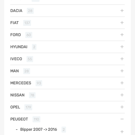
DACIA
28
FIAT
137
FORD
60
HYUNDAI
2
IVECO
55
MAN
28
MERCEDES
93
NISSAN
78
OPEL
179
PEUGEOT
110
Bipper 2007 -> 2016
2