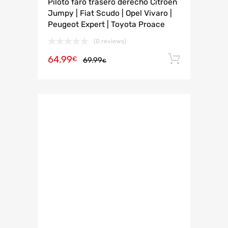
Piloto faro trasero derecho Citroen
Jumpy | Fiat Scudo | Opel Vivaro |
Peugeot Expert | Toyota Proace
(0 reviews)
64.99
Añadir 
€
69.99
€