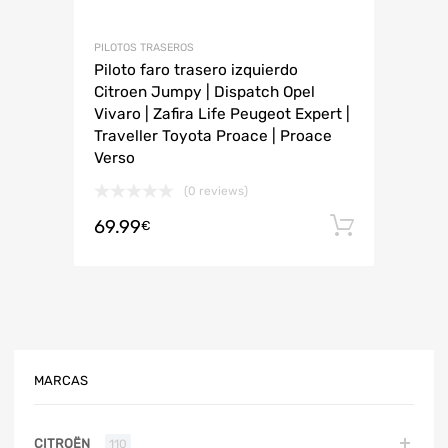
PILOTOS TRASEROS
Piloto faro trasero izquierdo
Citroen Jumpy | Dispatch Opel
Vivaro | Zafira Life Peugeot Expert |
Traveller Toyota Proace | Proace
Verso
(0 reviews)
69.99
Añadir 
€
MARCAS
CITROËN
110