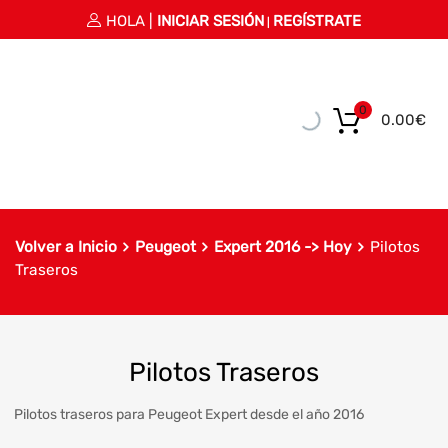
HOLA |
INICIAR SESIÓN
REGÍSTRATE
|
0
0.00
€
Volver a Inicio
Peugeot
Expert 2016 -> Hoy
Pilotos
Traseros
Pilotos Traseros
Pilotos traseros para Peugeot Expert desde el año 2016