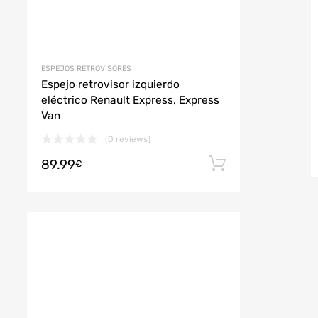
ESPEJOS RETROVISORES
Espejo retrovisor izquierdo
eléctrico Renault Express, Express
Van
(0 reviews)
r al carrito
89.99
Añadir al car
€