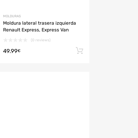
MOLDURAS
Moldura lateral trasera izquierda
Renault Express, Express Van
(0 reviews)
49.99
rito
Añadir al carrito
€