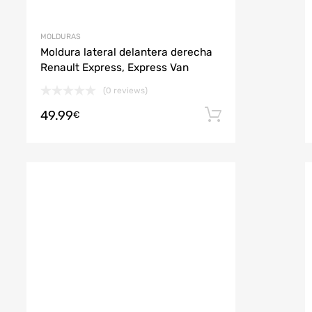
MOLDURAS
Moldura lateral delantera derecha
Renault Express, Express Van
(0 reviews)
49.99
r al carrito
Añadir al car
€