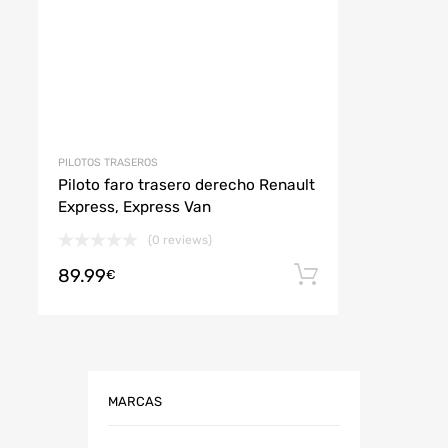
PILOTOS TRASEROS
Piloto faro trasero derecho Renault
Express, Express Van
(0 reviews)
89.99
r al carrito
Añadir al car
€
MARCAS