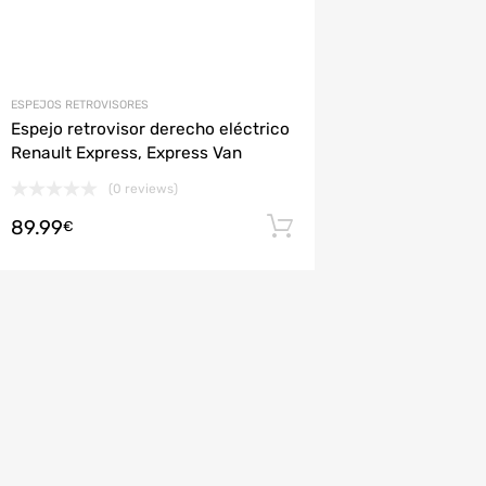
ESPEJOS RETROVISORES
Espejo retrovisor derecho eléctrico
Renault Express, Express Van
(0 reviews)
89.99
Añadir al carrito
€
rito