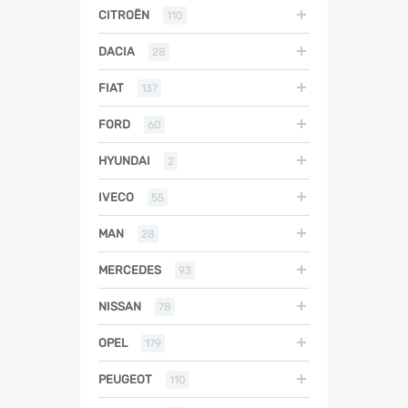
CITROËN
110
DACIA
28
FIAT
137
FORD
60
HYUNDAI
2
IVECO
55
MAN
28
MERCEDES
93
NISSAN
78
OPEL
179
PEUGEOT
110