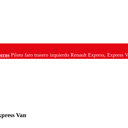
seros
Piloto faro trasero izquierdo Renault Express, Express 
Express Van