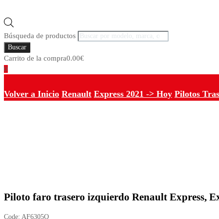
Búsqueda de productos
Buscar
Carrito de la compra
0.00
€
0
Volver a Inicio
Renault
Express 2021 -> Hoy
Pilotos Tra
Piloto faro trasero izquierdo Renault Express, 
Code:
AF6305Q