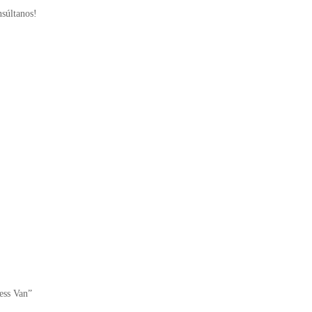
nsúltanos!
ress Van”