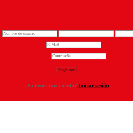
*
Email
*
Contraseña
*
¿Ya tienes una cuenta?
Iniciar sesión