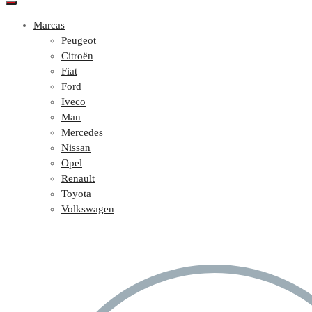
Marcas
Peugeot
Citroën
Fiat
Ford
Iveco
Man
Mercedes
Nissan
Opel
Renault
Toyota
Volkswagen