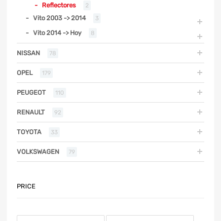
Reflectores
2
Vito 2003 -> 2014
3
Vito 2014 -> Hoy
8
NISSAN
78
OPEL
179
PEUGEOT
110
RENAULT
92
TOYOTA
33
VOLKSWAGEN
79
PRICE