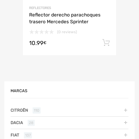
REFLECTORES
Reflector derecho parachoques
trasero Mercedes Sprinter
(0 reviews)
10.99
Añadir 
€
MARCAS
CITROËN
110
DACIA
28
FIAT
137