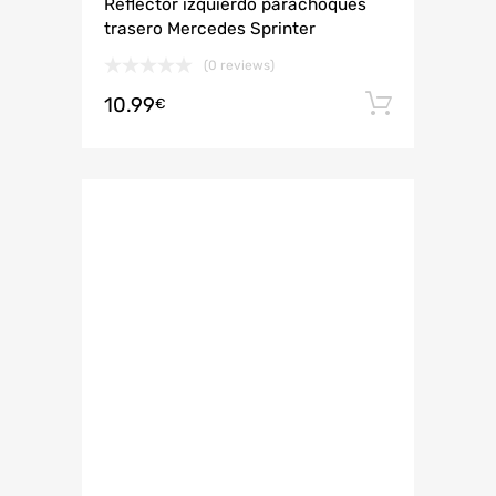
Reflector izquierdo parachoques
trasero Mercedes Sprinter
(0 reviews)
10.99
Añadir 
€