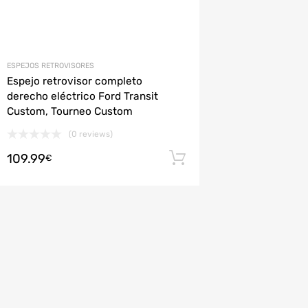
ESPEJOS RETROVISORES
Espejo retrovisor completo
derecho eléctrico Ford Transit
Custom, Tourneo Custom
(0 reviews)
109.99
rito
Añadir al carrito
€