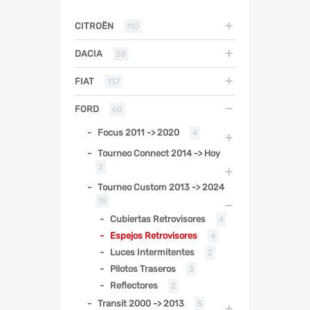
CITROËN
110
DACIA
28
FIAT
137
FORD
60
Focus 2011 -> 2020
4
Tourneo Connect 2014 -> Hoy
2
Tourneo Custom 2013 -> 2024
15
Cubiertas Retrovisores
4
Espejos Retrovisores
4
Luces Intermitentes
2
Pilotos Traseros
3
Reflectores
2
Transit 2000 -> 2013
5