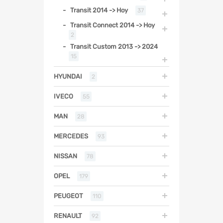
Transit 2014 -> Hoy
37
Transit Connect 2014 -> Hoy
2
Transit Custom 2013 -> 2024
15
HYUNDAI
2
IVECO
55
MAN
28
MERCEDES
93
NISSAN
78
OPEL
179
PEUGEOT
110
RENAULT
92