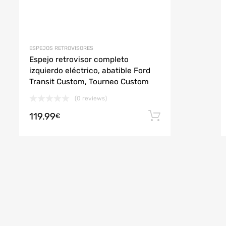
ESPEJOS RETROVISORES
Espejo retrovisor completo
izquierdo eléctrico, abatible Ford
Transit Custom, Tourneo Custom
(0 reviews)
119.99
r al carrito
Añadir al car
€