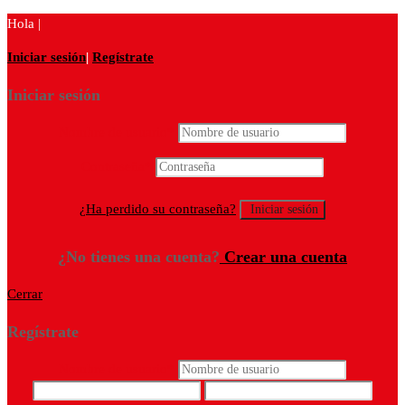
Hola |
Iniciar sesión
|
Regístrate
Iniciar sesión
Nombre de usuario
*
Contraseña
*
¿Ha perdido su contraseña?
¿No tienes una cuenta?
Crear una cuenta
Cerrar
Regístrate
Nombre de usuario
*