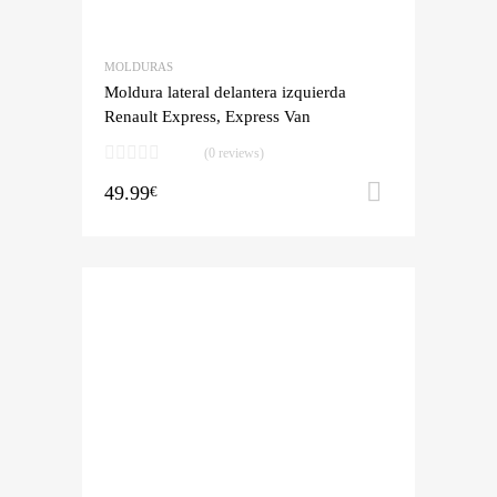
MOLDURAS
Moldura lateral delantera izquierda
Renault Express, Express Van
(0 reviews)
49.99
Añadir al 
€