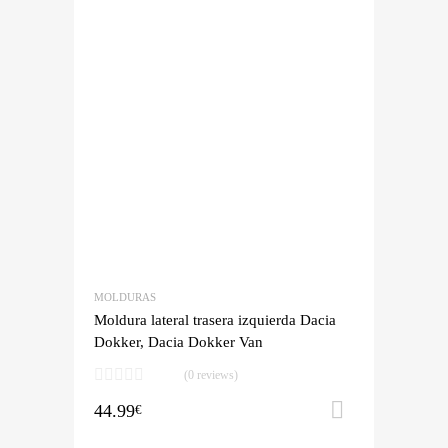
MOLDURAS
Moldura lateral trasera izquierda Dacia
Dokker, Dacia Dokker Van
(0 reviews)
44.99
Añadir al 
€