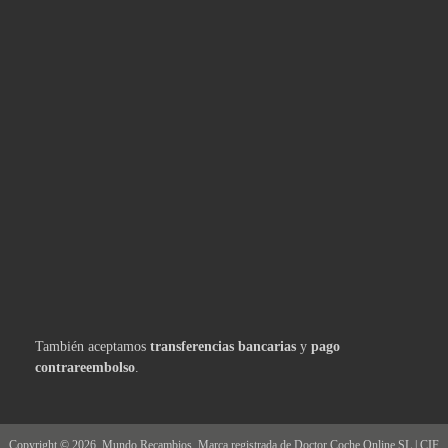
También aceptamos
transferencias bancarias
y
pago
contrareembolso
.
Copyright ©
2026
Mundo Recambios, Marca registrada de Doctor Coche Online SL | CIF