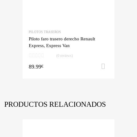
PILOTOS TRASEROS
Piloto faro trasero derecho Renault
Express, Express Van
(0 reviews)
89.99
Añadir al 
€
PRODUCTOS RELACIONADOS