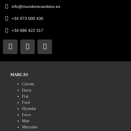
info@mundorecambios.es
+34 973 000 436
+34 686 422 317
MARCAS
Citroën
Dacia
Fiat
Ford
Hyundai
Iveco
Man
Mercedes