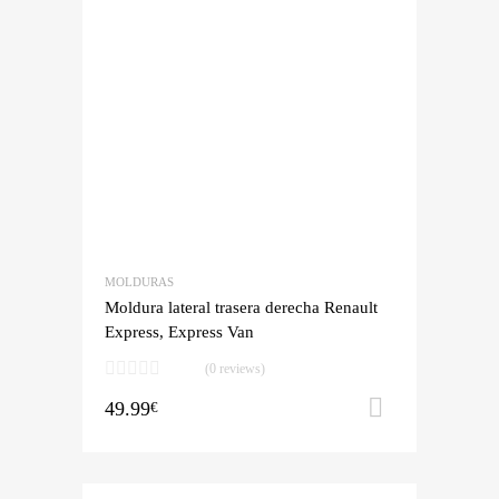
MOLDURAS
Moldura lateral trasera derecha Renault
Express, Express Van
(0 reviews)
49.99
Añadir al 
€