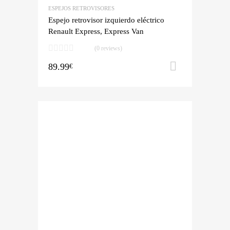
ESPEJOS RETROVISORES
Espejo retrovisor izquierdo eléctrico
Renault Express, Express Van
(0 reviews)
89.99
Añadir al 
€