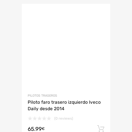
PILOTOS TRASEROS
Piloto faro trasero izquierdo Iveco
Daily desde 2014
(0 reviews)
65.99
Añadir 
€