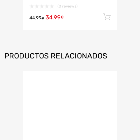
(0 reviews)
34.99
Añadir 
€
44.99
€
PRODUCTOS RELACIONADOS