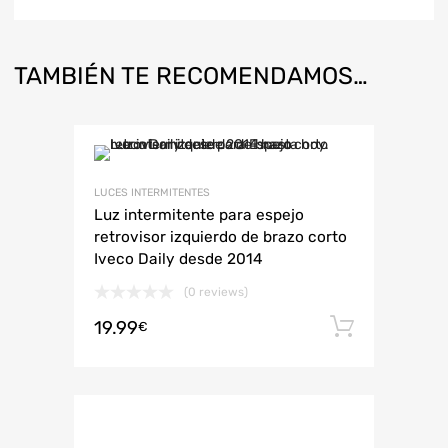
TAMBIÉN TE RECOMENDAMOS…
LUCES INTERMITENTES
Luz intermitente para espejo
retrovisor izquierdo de brazo corto
Iveco Daily desde 2014
(0 reviews)
19.99
Añadir 
€