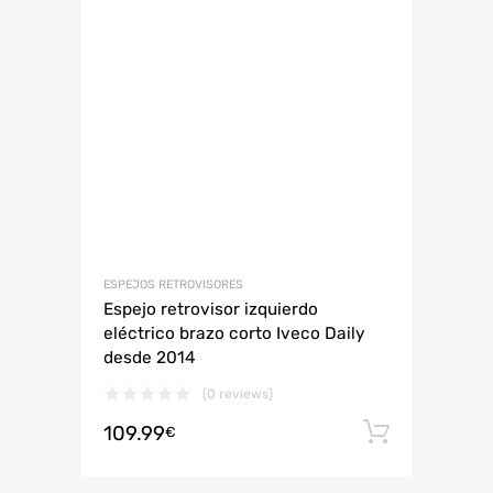
ESPEJOS RETROVISORES
Espejo retrovisor izquierdo
eléctrico brazo corto Iveco Daily
desde 2014
(0 reviews)
109.99
Añadir 
€