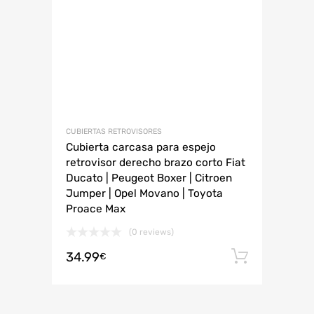
CUBIERTAS RETROVISORES
Cubierta carcasa para espejo
retrovisor derecho brazo corto Fiat
Ducato | Peugeot Boxer | Citroen
Jumper | Opel Movano | Toyota
Proace Max
(0 reviews)
34.99
Añadir 
€