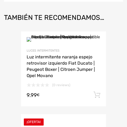
TAMBIÉN TE RECOMENDAMOS…
LUCES INTERMITENTES
Luz intermitente naranja espejo
retrovisor izquierdo Fiat Ducato |
Peugeot Boxer | Citroen Jumper |
Opel Movano
(0 reviews)
9.99
Añadir 
€
¡OFERTA!