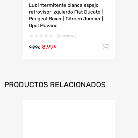
Luz intermitente blanca espejo
retrovisor izquierdo Fiat Ducato |
Peugeot Boxer | Citroen Jumper |
Opel Movano
(0 reviews)
8.99
Añadir 
€
9.99
€
PRODUCTOS RELACIONADOS