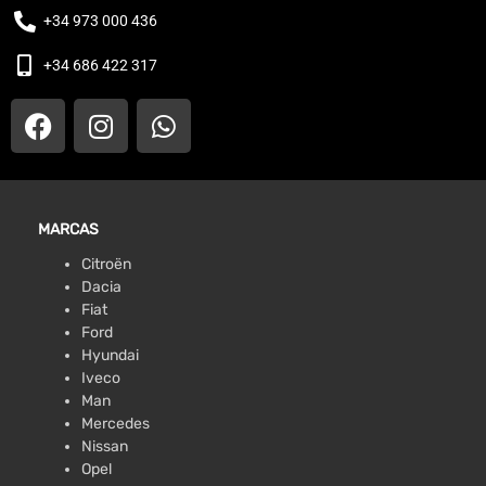
+34 973 000 436
+34 686 422 317
MARCAS
Citroën
Dacia
Fiat
Ford
Hyundai
Iveco
Man
Mercedes
Nissan
Opel