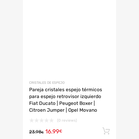
CRISTALES DE ESPEJO
Pareja cristales espejo térmicos
para espejo retrovisor izquierdo
Fiat Ducato | Peugeot Boxer |
Citroen Jumper | Opel Movano
(0 reviews)
16.99
Añadir 
€
23.98
€