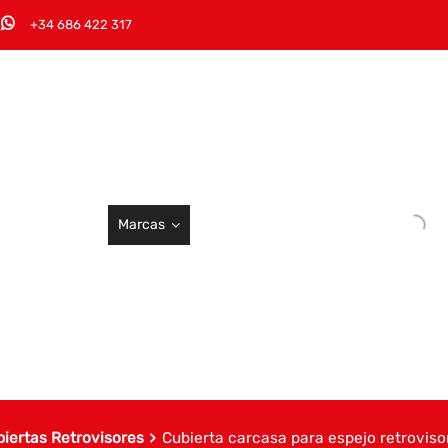
+34 686 422 317
Marcas
biertas Retrovisores
Cubierta carcasa para espejo retroviso