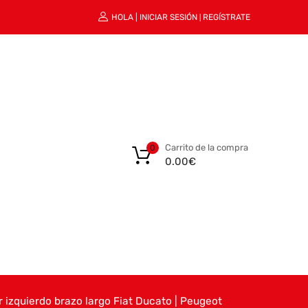
HOLA |
INICIAR SESIÓN
REGÍSTRATE
|
Carrito de la compra
0
0.00
€
r izquierdo brazo largo Fiat Ducato | Peugeot