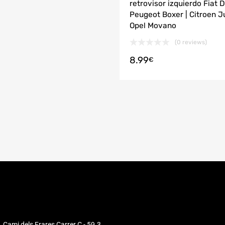
retrovisor izquierdo Fiat 
Peugeot Boxer | Citroen J
Opel Movano
(0 reviews)
8.99
r al carrito
€
. Cami dels Frares Carrer C - 59.3