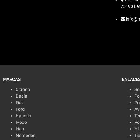
25190 Lér
info@m
MARCAS
ENLACES
Citroën
Se
Dacia
Po
Fiat
Pr
Ford
Av
Hyundai
Té
Iveco
Po
Man
Mi
Mercedes
Ti