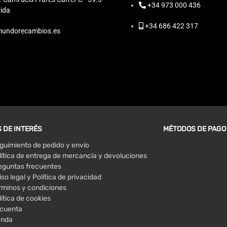
+34 973 000 436
ida
+34 686 422 317
undorecambios.es
 DE INTERÉS
MÉTODOS DE PAGO
guimiento de pedido y envío
lítica de entrega de mercancía y devoluciones
eguntas frecuentes
iso legal y Política de privacidad
rminos y condiciones
lítica de cookies
 cuenta
enda