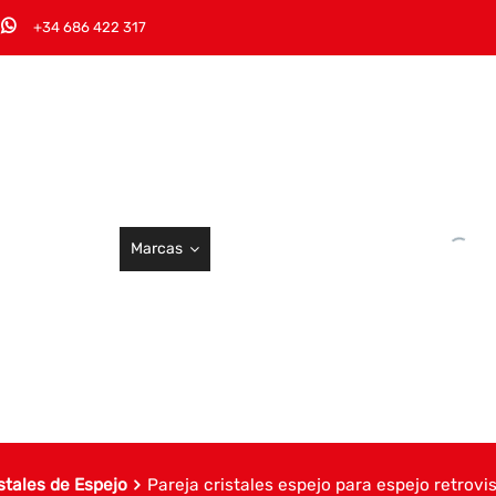
+34 686 422 317
Marcas
stales de Espejo
Pareja cristales espejo para espejo retrovi