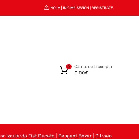
HOLA |
INICIAR SESIÓN
REGÍSTRATE
|
Carrito de la compra
0
0.00
€
sor izquierdo Fiat Ducato | Peugeot Boxer | Citroen