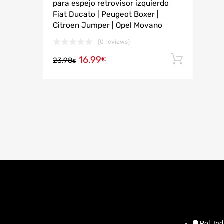
para espejo retrovisor izquierdo
Fiat Ducato | Peugeot Boxer |
Citroen Jumper | Opel Movano
(0 reviews)
16.99
Añadi
€
23.98
€
Pol. Ind