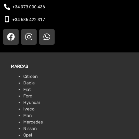
+34 973 000 436
+34 686 422 317
MARCAS
Citroën
Dacia
Fiat
Ford
Hyundai
Iveco
Man
Mercedes
Nissan
Opel