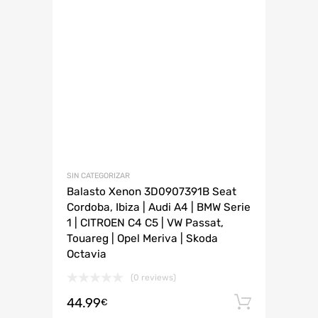
SIN CATEGORIZAR
Balasto Xenon 3D0907391B Seat
Cordoba, Ibiza | Audi A4 | BMW Serie
1 | CITROEN C4 C5 | VW Passat,
Touareg | Opel Meriva | Skoda
Octavia
(0 reviews)
44.99
Añadir 
€