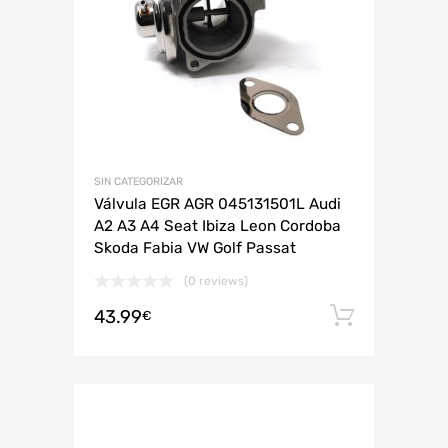
SIN CATEGORIZAR
Válvula EGR AGR 045131501L Audi
A2 A3 A4 Seat Ibiza Leon Cordoba
Skoda Fabia VW Golf Passat
(0 reviews)
43.99
Añadir 
€