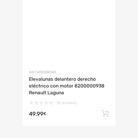
SIN CATEGORIZAR
Elevalunas delantero derecho
eléctrico con motor 8200000938
Renault Laguna
(0 reviews)
49.99
Añadir 
€