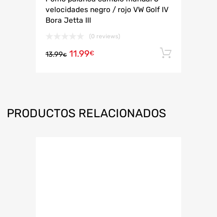
velocidades negro / rojo VW Golf IV
Bora Jetta III
(0 reviews)
11.99
Añadir 
€
13.99
€
PRODUCTOS RELACIONADOS