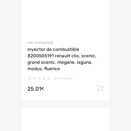
SIN CATEGORIZAR
Inyector de combustible
8200505191 renault clio, scenic,
grand scenic, megane, laguna,
modus, fluence
(0 reviews)
25.01
Añadir 
€