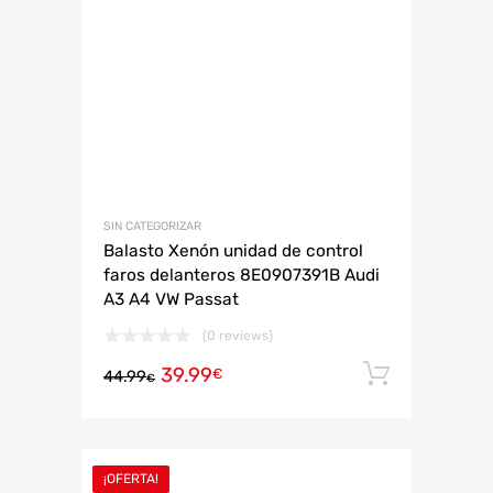
SIN CATEGORIZAR
Balasto Xenón unidad de control
faros delanteros 8E0907391B Audi
A3 A4 VW Passat
(0 reviews)
39.99
Añadir 
€
44.99
€
¡OFERTA!