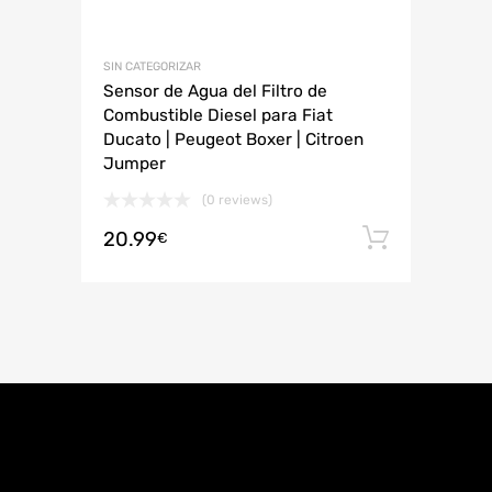
SIN CATEGORIZAR
Sensor de Agua del Filtro de
Combustible Diesel para Fiat
Ducato | Peugeot Boxer | Citroen
Jumper
(0 reviews)
20.99
Añadir 
€