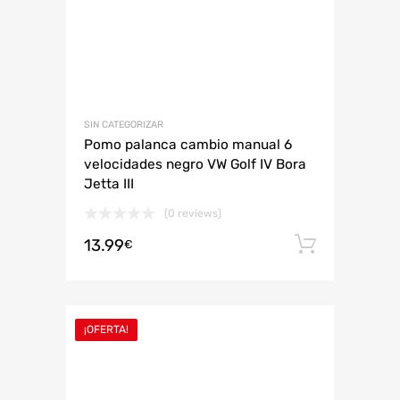
SIN CATEGORIZAR
Pomo palanca cambio manual 6
velocidades negro VW Golf IV Bora
Jetta III
(0 reviews)
13.99
Añadir 
€
¡OFERTA!