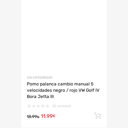
SIN CATEGORIZAR
Pomo palanca cambio manual 5
velocidades negro / rojo VW Golf IV
Bora Jetta III
(0 reviews)
11.99
Añadir 
€
13.99
€