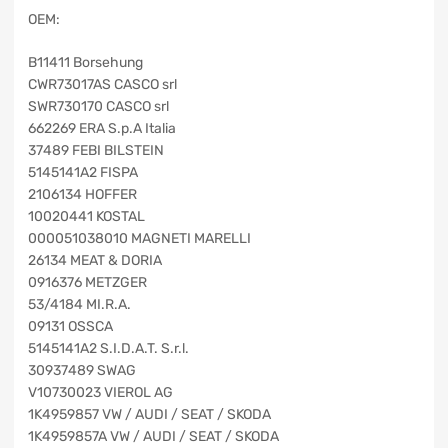
OEM:
B11411 Borsehung
CWR73017AS CASCO srl
SWR730170 CASCO srl
662269 ERA S.p.A Italia
37489 FEBI BILSTEIN
5145141A2 FISPA
2106134 HOFFER
10020441 KOSTAL
000051038010 MAGNETI MARELLI
26134 MEAT & DORIA
0916376 METZGER
53/4184 MI.R.A.
09131 OSSCA
5145141A2 S.I.D.A.T. S.r.l.
30937489 SWAG
V10730023 VIEROL AG
1K4959857 VW / AUDI / SEAT / SKODA
1K4959857A VW / AUDI / SEAT / SKODA