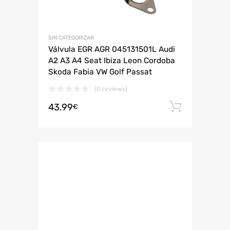
SIN CATEGORIZAR
Válvula EGR AGR 045131501L Audi
A2 A3 A4 Seat Ibiza Leon Cordoba
Skoda Fabia VW Golf Passat
(0 reviews)
43.99
Añadir 
€