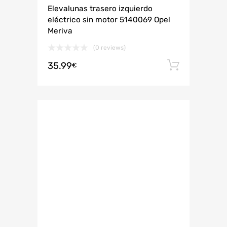
Elevalunas trasero izquierdo
eléctrico sin motor 5140069 Opel
Meriva
(0 reviews)
35.99
Añadir 
€