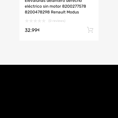
Elevalunas delantero derecho
eléctrico sin motor 8200277578
8200478298 Renault Modus
(0 reviews)
32.99
Añadir 
€