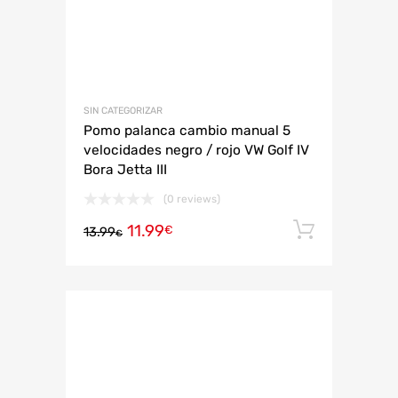
SIN CATEGORIZAR
Pomo palanca cambio manual 5
velocidades negro / rojo VW Golf IV
Bora Jetta III
(0 reviews)
11.99
Añadir 
€
13.99
€