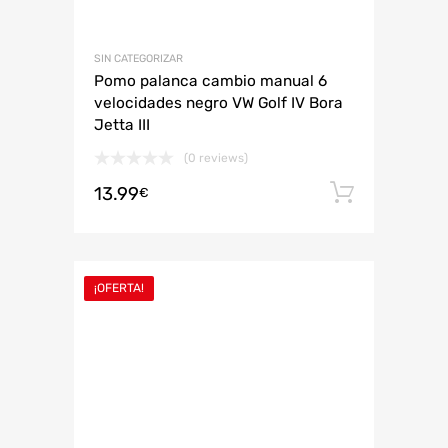
SIN CATEGORIZAR
Pomo palanca cambio manual 6
velocidades negro VW Golf IV Bora
Jetta III
(0 reviews)
13.99
Añadir 
€
¡OFERTA!