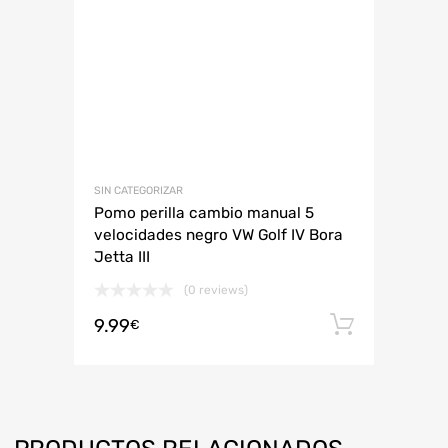
SIN CATEGORIZAR
Pomo perilla cambio manual 5
velocidades negro VW Golf IV Bora
Jetta III
(0 reviews)
9.99
Añadir 
€