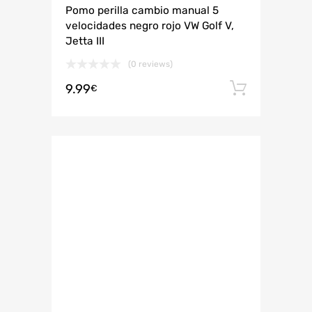
Pomo perilla cambio manual 5
velocidades negro rojo VW Golf V,
Jetta III
(0 reviews)
9.99
Añadir 
€