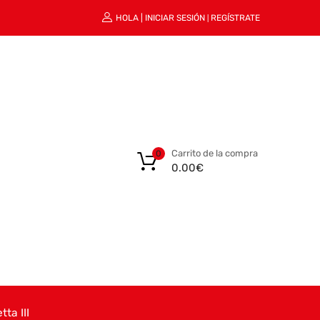
HOLA |
INICIAR SESIÓN
REGÍSTRATE
|
Carrito de la compra
0
0.00
€
ta III