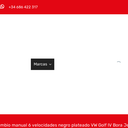
+34 686 422 317
Marcas
mbio manual 6 velocidades negro plateado VW Golf IV Bora Jet