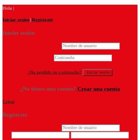
Hola |
Iniciar sesión
|
Regístrate
Iniciar sesión
Nombre de usuario
*
Contraseña
*
¿Ha perdido su contraseña?
¿No tienes una cuenta?
Crear una cuenta
Cerrar
Regístrate
Nombre de usuario
*