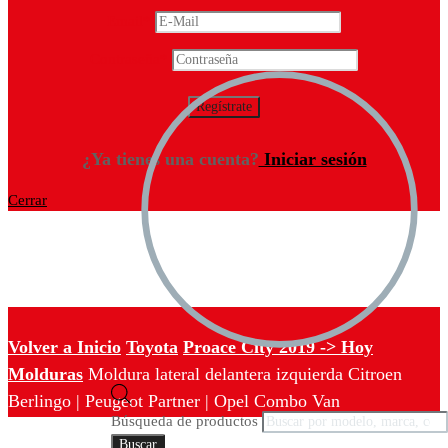
Email
*
Contraseña
*
¿Ya tienes una cuenta?
Iniciar sesión
Cerrar
Volver a Inicio
Toyota
Proace City 2019 -> Hoy
Molduras
Moldura lateral delantera izquierda Citroen
Berlingo | Peugeot Partner | Opel Combo Van
Búsqueda de productos
Buscar