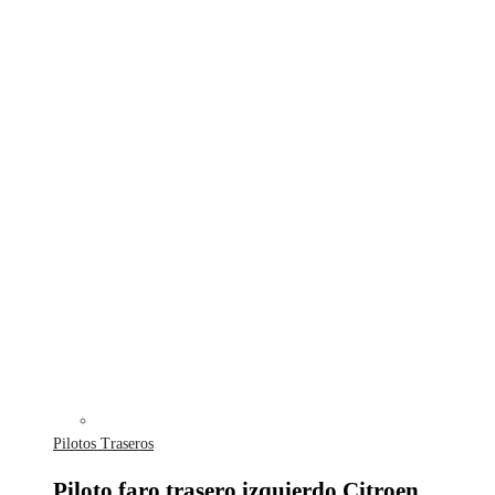
Pilotos Traseros
Piloto faro trasero izquierdo Citroen