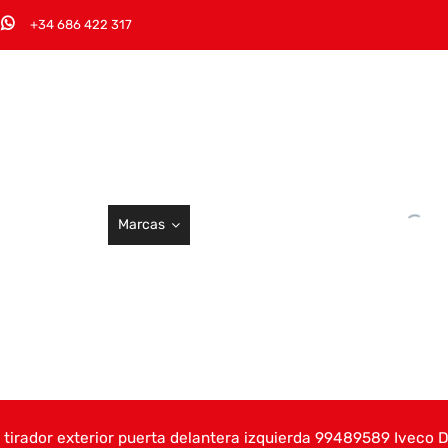
+34 686 422 317
Marcas
, tirador exterior puerta delantera izquierda 99489589 Iveco D