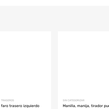
S TRASEROS
SIN CATEGORIZAR
o faro trasero izquierdo
Manilla, manija, tirador pu