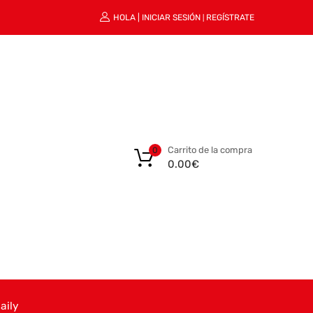
HOLA |
INICIAR SESIÓN
REGÍSTRATE
|
Carrito de la compra
0
0.00
€
aily