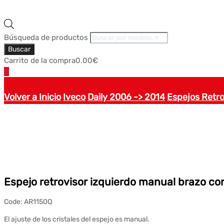
Búsqueda de productos
Buscar
Carrito de la compra
0.00
€
0
Volver a Inicio
Iveco
Daily 2006 -> 2014
Espejos Retro
Espejo retrovisor izquierdo manual brazo co
Code:
AR1150Q
El ajuste de los cristales del espejo es manual.