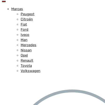
Marcas
Peugeot
Citroën
Fiat
Ford
Iveco
Man
Mercedes
Nissan
Opel
Renault
Toyota
Volkswagen