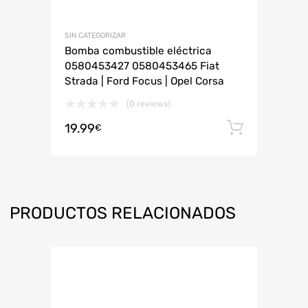
SIN CATEGORIZAR
Bomba combustible eléctrica
0580453427 0580453465 Fiat
Strada | Ford Focus | Opel Corsa
(0 reviews)
19.99
Añadir 
€
PRODUCTOS RELACIONADOS