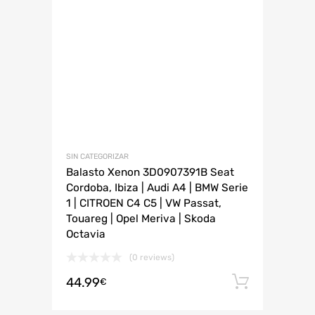
SIN CATEGORIZAR
Balasto Xenon 3D0907391B Seat
Cordoba, Ibiza | Audi A4 | BMW Serie
1 | CITROEN C4 C5 | VW Passat,
Touareg | Opel Meriva | Skoda
Octavia
(0 reviews)
44.99
Añadir 
€