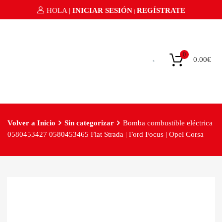
HOLA |
INICIAR SESIÓN
REGÍSTRATE
|
0
0.00
€
Volver a Inicio
Sin categorizar
Bomba combustible eléctrica
0580453427 0580453465 Fiat Strada | Ford Focus | Opel Corsa