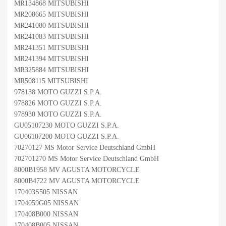
MR134868 MITSUBISHI
MR208665 MITSUBISHI
MR241080 MITSUBISHI
MR241083 MITSUBISHI
MR241351 MITSUBISHI
MR241394 MITSUBISHI
MR325884 MITSUBISHI
MR508115 MITSUBISHI
978138 MOTO GUZZI S.P.A.
978826 MOTO GUZZI S.P.A.
978930 MOTO GUZZI S.P.A.
GU05107230 MOTO GUZZI S.P.A.
GU06107200 MOTO GUZZI S.P.A.
70270127 MS Motor Service Deutschland GmbH
702701270 MS Motor Service Deutschland GmbH
8000B1958 MV AGUSTA MOTORCYCLE
8000B4722 MV AGUSTA MOTORCYCLE
170403S505 NISSAN
1704059G05 NISSAN
170408B000 NISSAN
170408B005 NISSAN