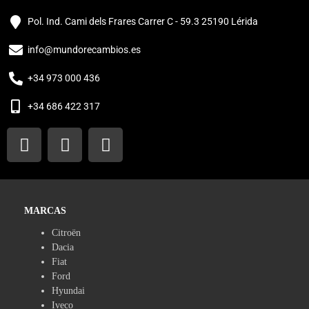
Pol. Ind. Cami dels Frares Carrer C - 59.3 25190 Lérida
info@mundorecambios.es
+34 973 000 436
+34 686 422 317
MARCAS
Citroën
Dacia
Fiat
Ford
Hyundai
Iveco