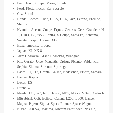
Fiat: Bravo, Coupe, Marea, Strada
Ford: Fiesta, Focus, Ka, Scorpio
Gaz: Sobol
Honda: Accord, Civic, CR-V, CRX, Jazz, Lefend, Prelude,
Shuttle
Hyundai: Accent, Coupe, Equus, Genesis, Getz, Grandeur, H-
1, H100, i30, ix55, Lantra, S Coupe, Santa Fe, Santamo,
Sonata, Trajet, Tucson, XG
Isuzu: Impulse, Trooper
Jaguar: XJ, XK 8
Jeep: Cherokee, Grand Cherokee, Wrangler
Kia: Cerato, Joice, Magentis, Opirus, Picanto, Pride, Rio,
Sephia, Shuma, Sorento, Sportage
Lada: 111, 112, Granta, Kalina, Nadeschda, Priora, Samara
Lancia: Kappa
Lexus: ES
Lifan: 520
Mazda: 121, 323, 626, Demio, MPV, MX-3, MX-5, Xedos 6
Mitsubishi: Colt, Eclipse, Galant, L200, L300, Lancer,
Magna, Pajero, Sigma, Space Runner, Space Wagon
Nissan: 200 SX, Maxima, Micram Pathfinder, Pick Up,