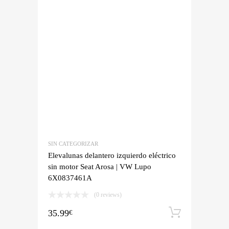
SIN CATEGORIZAR
Elevalunas delantero izquierdo eléctrico
sin motor Seat Arosa | VW Lupo
6X0837461A
(0 reviews)
35.99
Añadir a
€