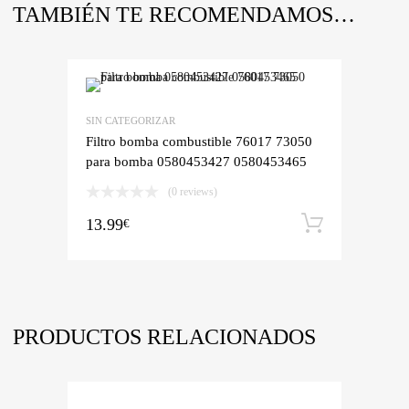
TAMBIÉN TE RECOMENDAMOS…
SIN CATEGORIZAR
Filtro bomba combustible 76017 73050
para bomba 0580453427 0580453465
(0 reviews)
13.99
Añadir a
€
PRODUCTOS RELACIONADOS