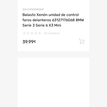
SIN CATEGORIZAR
Balasto Xenón unidad de control
faros delanteros 63127176068 BMW
Serie 3 Serie 6 X3 Mini
(0 reviews)
39.99
Añadir 
€