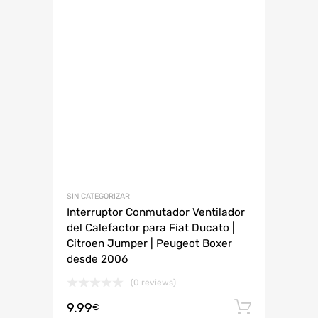
SIN CATEGORIZAR
Interruptor Conmutador Ventilador
del Calefactor para Fiat Ducato |
Citroen Jumper | Peugeot Boxer
desde 2006
(0 reviews)
9.99
Añadir 
€