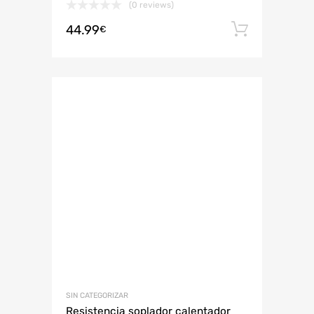
(0 reviews)
44.99
Añadir 
€
SIN CATEGORIZAR
Resistencia soplador calentador