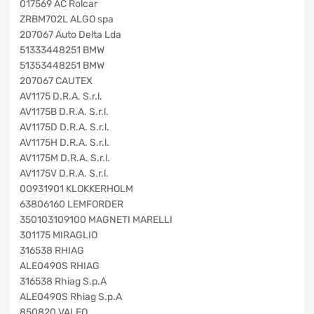
017569 AC Rolcar
ZRBM702L ALGO spa
207067 Auto Delta Lda
51333448251 BMW
51353448251 BMW
207067 CAUTEX
AV1175 D.R.A. S.r.l.
AV1175B D.R.A. S.r.l.
AV1175D D.R.A. S.r.l.
AV1175H D.R.A. S.r.l.
AV1175M D.R.A. S.r.l.
AV1175V D.R.A. S.r.l.
00931901 KLOKKERHOLM
63806160 LEMFORDER
350103109100 MAGNETI MARELLI
301175 MIRAGLIO
316538 RHIAG
ALE0490S RHIAG
316538 Rhiag S.p.A
ALE0490S Rhiag S.p.A
850820 VALEO