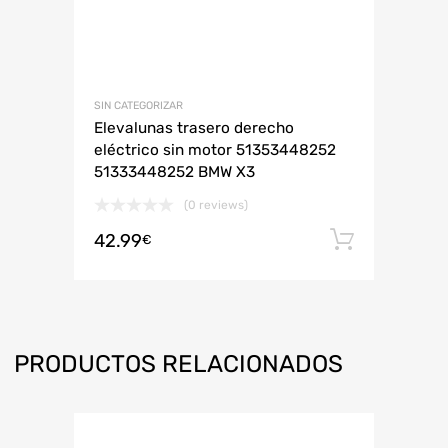
SIN CATEGORIZAR
Elevalunas trasero derecho
eléctrico sin motor 51353448252
51333448252 BMW X3
(0 reviews)
42.99
Añadir 
€
PRODUCTOS RELACIONADOS