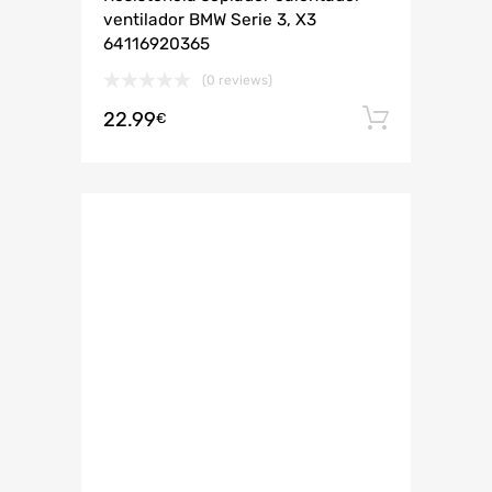
ventilador BMW Serie 3, X3
64116920365
(0 reviews)
22.99
Añadir 
€