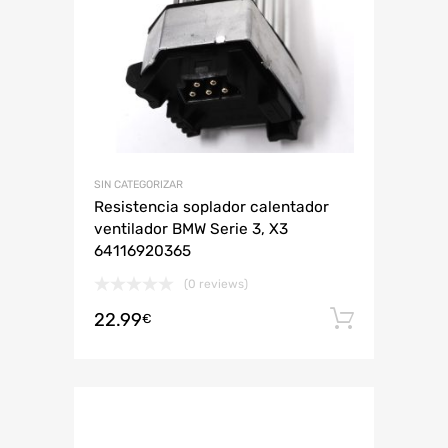
SIN CATEGORIZAR
Resistencia soplador calentador
ventilador BMW Serie 3, X3
64116920365
(0 reviews)
22.99
Añadir 
€