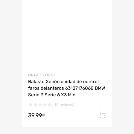
SIN CATEGORIZAR
Balasto Xenón unidad de control
faros delanteros 63127176068 BMW
Serie 3 Serie 6 X3 Mini
(0 reviews)
39.99
Añadir 
€