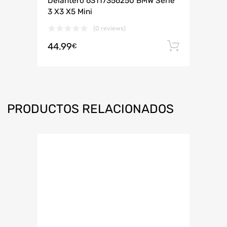
Delantero 63117356250 BMW Serie
3 X3 X5 Mini
(0 reviews)
44.99
Añadir 
€
PRODUCTOS RELACIONADOS