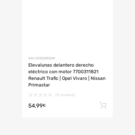
SIN CATEGORIZAR
Elevalunas delantero derecho
eléctrico con motor 7700311821
Renault Trafic | Opel Vivaro | Nissan
Primastar
(0 reviews)
54.99
Añadir 
€