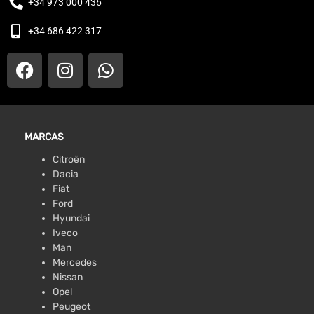
+34 973 000 436
+34 686 422 317
MARCAS
Citroën
Dacia
Fiat
Ford
Hyundai
Iveco
Man
Mercedes
Nissan
Opel
Peugeot