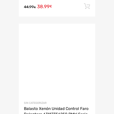
38.99
Añadir 
€
44.99
€
SIN CATEGORIZAR
Balasto Xenón Unidad Control Faro