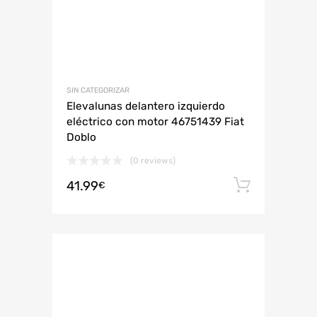
SIN CATEGORIZAR
Elevalunas delantero izquierdo
eléctrico con motor 46751439 Fiat
Doblo
(0 reviews)
41.99
Añadir 
€