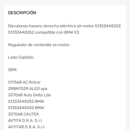
DESCRIPCIÓN
Elevalunas trasero derecho eléctrico sin motor 51353448252
51333448252 compatible con BMW X3.
Regulador de ventanilla sin motor.
Lado Copiloto.
OEM:
017568 AC Rolcar
ZRBM702R ALGO spa
207068 Auto Delta Lda
51333448252 BMW
51353448252 BMW
207068 CAUTEX
AV1174 D.R.A. S.r.l.
AV1174B D.R.A. S.r.l.