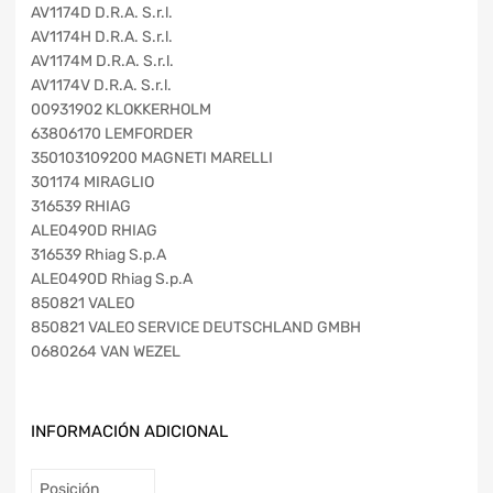
AV1174D D.R.A. S.r.l.
AV1174H D.R.A. S.r.l.
AV1174M D.R.A. S.r.l.
AV1174V D.R.A. S.r.l.
00931902 KLOKKERHOLM
63806170 LEMFORDER
350103109200 MAGNETI MARELLI
301174 MIRAGLIO
316539 RHIAG
ALE0490D RHIAG
316539 Rhiag S.p.A
ALE0490D Rhiag S.p.A
850821 VALEO
850821 VALEO SERVICE DEUTSCHLAND GMBH
0680264 VAN WEZEL
INFORMACIÓN ADICIONAL
Posición