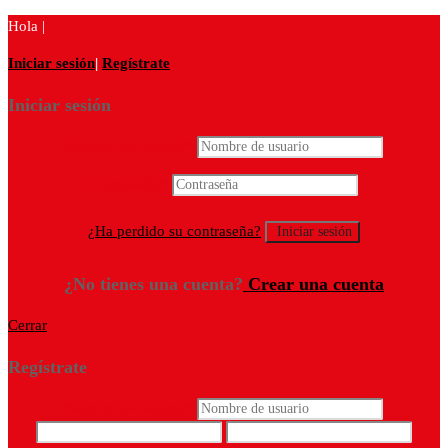
Hola |
Iniciar sesión
|
Regístrate
Iniciar sesión
Nombre de usuario
*
Contraseña
*
¿Ha perdido su contraseña?
¿No tienes una cuenta?
Crear una cuenta
Cerrar
Regístrate
Nombre de usuario
*