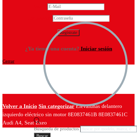
Email
*
Contraseña
*
¿Ya tienes una cuenta?
Iniciar sesión
Cerrar
Volver a Inicio
Sin categorizar
Elevalunas delantero
izquierdo eléctrico sin motor 8E0837461B 8E0837461C
Audi A4, Seat Exeo
Búsqueda de productos
Buscar