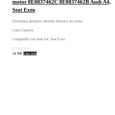
motor 8E0837462C 8E0837462B Audi A4,
Seat Exeo
Elevalunas delantero derecho eléctrico sin motor.
Lado Copiloto.
Compatible con Audi A4, Seat Exeo.
(0 reviews)
34.99
€
Leer más