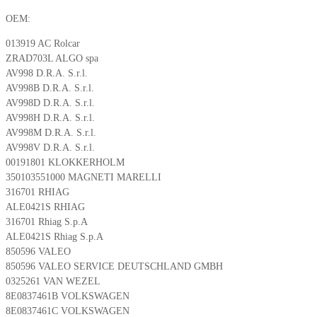
OEM:
013919 AC Rolcar
ZRAD703L ALGO spa
AV998 D.R.A. S.r.l.
AV998B D.R.A. S.r.l.
AV998D D.R.A. S.r.l.
AV998H D.R.A. S.r.l.
AV998M D.R.A. S.r.l.
AV998V D.R.A. S.r.l.
00191801 KLOKKERHOLM
350103551000 MAGNETI MARELLI
316701 RHIAG
ALE0421S RHIAG
316701 Rhiag S.p.A
ALE0421S Rhiag S.p.A
850596 VALEO
850596 VALEO SERVICE DEUTSCHLAND GMBH
0325261 VAN WEZEL
8E0837461B VOLKSWAGEN
8E0837461C VOLKSWAGEN