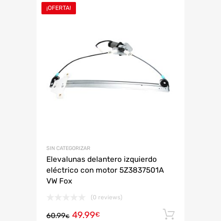
¡OFERTA!
SIN CATEGORIZAR
Elevalunas delantero izquierdo
eléctrico con motor 5Z3837501A
VW Fox
(0 reviews)
49.99
Añadir 
€
60.99
€